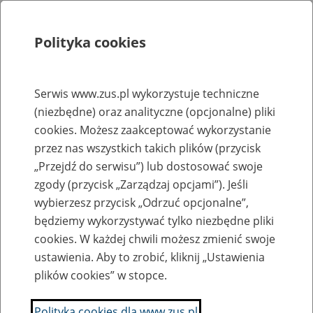
Polityka cookies
Szukaj
Menu
Serwis www.zus.pl wykorzystuje techniczne
(niezbędne) oraz analityczne (opcjonalne) pliki
Rejestry, ewidencje i archiwa
cookies. Możesz zaakceptować wykorzystanie
Baza zlikwidowanych lub
przez nas wszystkich takich plików (przycisk
„Przejdź do serwisu”) lub dostosować swoje
przekształconych zakładów pracy
zgody (przycisk „Zarządzaj opcjami”). Jeśli
wybierzesz przycisk „Odrzuć opcjonalne”,
Nazwa zakładu pracy:
będziemy wykorzystywać tylko niezbędne pliki
cookies. W każdej chwili możesz zmienić swoje
ustawienia. Aby to zrobić, kliknij „Ustawienia
plików cookies” w stopce.
SZUKAJ
Polityka cookies dla www.zus.pl