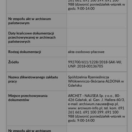
261 661; 691 100 399; 691 100
988 (dzwonić poniedziałek-wtorek w
godz. 9:00-14:00
akta osobowo-płacowe
992700/611/1228/2018-SAK-WJ,
UNP: 2018-00136705
Spółdzielnia Rzemieślnicza
Włókienniczo-Skórzana ALDONA w
Gdańsku
ARCHET - NAUSEA Sp. z o.o., 80-
426 Gdańsk, al. Gen. J. Hallera 60/3,
e-mail: archiwum.nausea@wp.pl,
www: arciwum-info.pl; tel. kom. 691
261 661; 691 100 399; 691 100
988 (dzwonić poniedziałek-wtorek w
godz. 9:00-14:00