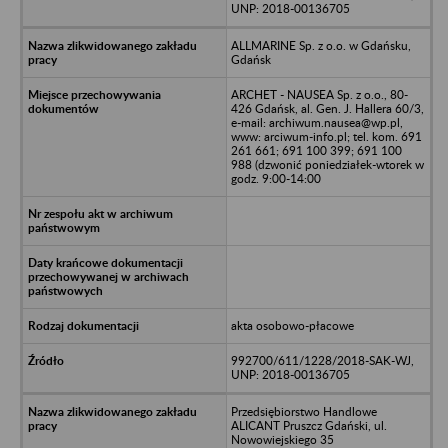
UNP: 2018-00136705
ALLMARINE Sp. z o.o. w Gdańsku,
Gdańsk
ARCHET - NAUSEA Sp. z o.o., 80-
426 Gdańsk, al. Gen. J. Hallera 60/3,
e-mail: archiwum.nausea@wp.pl,
www: arciwum-info.pl; tel. kom. 691
261 661; 691 100 399; 691 100
988 (dzwonić poniedziałek-wtorek w
godz. 9:00-14:00
akta osobowo-płacowe
992700/611/1228/2018-SAK-WJ,
UNP: 2018-00136705
Przedsiębiorstwo Handlowe
ALICANT Pruszcz Gdański, ul.
Nowowiejskiego 35