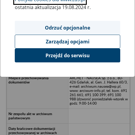
ostatnia aktualizacja 19.08.2024 r.
Wszystkie uwagi można przesyłać poprzez
formularz
Odrzuć opcjonalne
Zarządzaj opcjami
Ukryj wszystkie pozycje bazy
Przejdź do serwisu
ASTOR Sp. z o.o. w upadłości, 84-
104 Jastrzębia Góra, ul. Rybitwy 38
ARCHET - NAUSEA Sp. z o.o., 80-
426 Gdańsk, al. Gen. J. Hallera 60/3,
e-mail: archiwum.nausea@wp.pl,
www: arciwum-info.pl; tel. kom. 691
261 661; 691 100 399; 691 100
988 (dzwonić poniedziałek-wtorek w
godz. 9:00-14:00