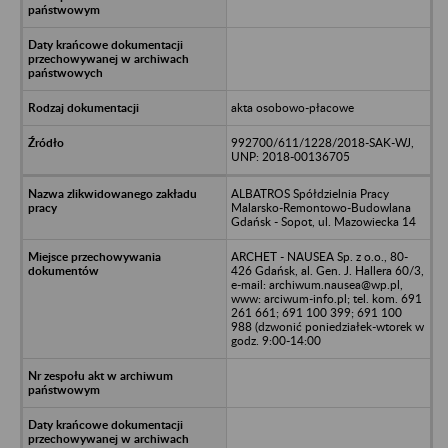
akta osobowo-płacowe
992700/611/1228/2018-SAK-WJ,
UNP: 2018-00136705
ALBATROS Spółdzielnia Pracy
Malarsko-Remontowo-Budowlana
Gdańsk - Sopot, ul. Mazowiecka 14
ARCHET - NAUSEA Sp. z o.o., 80-
426 Gdańsk, al. Gen. J. Hallera 60/3,
e-mail: archiwum.nausea@wp.pl,
www: arciwum-info.pl; tel. kom. 691
261 661; 691 100 399; 691 100
988 (dzwonić poniedziałek-wtorek w
godz. 9:00-14:00