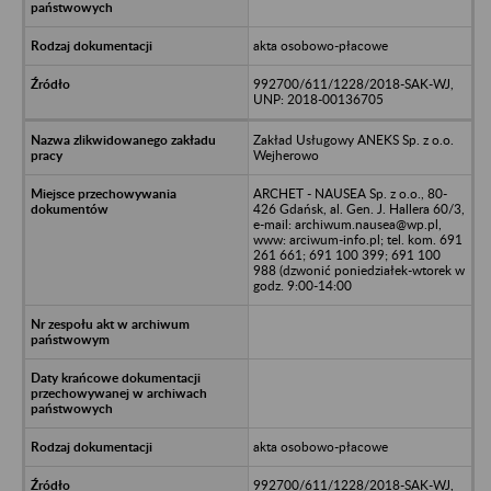
akta osobowo-płacowe
992700/611/1228/2018-SAK-WJ,
UNP: 2018-00136705
Zakład Usługowy ANEKS Sp. z o.o.
Wejherowo
ARCHET - NAUSEA Sp. z o.o., 80-
426 Gdańsk, al. Gen. J. Hallera 60/3,
e-mail: archiwum.nausea@wp.pl,
www: arciwum-info.pl; tel. kom. 691
261 661; 691 100 399; 691 100
988 (dzwonić poniedziałek-wtorek w
godz. 9:00-14:00
akta osobowo-płacowe
992700/611/1228/2018-SAK-WJ,