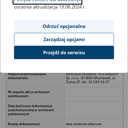
ostatnia aktualizacja 19.08.2024 r.
Wszystkie uwagi można przesyłać poprzez
formularz
Odrzuć opcjonalne
Zarządzaj opcjami
Ukryj wszystkie pozycje bazy
Przejdź do serwisu
THIEL Sp. z o.o., 87-100 Toruń, ul.
Rydgiera 1
Archiwum Prywatne "POL-KAIZEN"
Sp. z o.o., 87-800 Włocławek, ul.
Żytnia 2F; tel.: 54 233-16-57
akta osobowo-płacowe