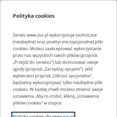
Polityka cookies
Szukaj
Menu
Serwis www.zus.pl wykorzystuje techniczne
(niezbędne) oraz analityczne (opcjonalne) pliki
Rejestry, ewidencje i archiwa
cookies. Możesz zaakceptować wykorzystanie
Baza zlikwidowanych lub
przez nas wszystkich takich plików (przycisk
„Przejdź do serwisu”) lub dostosować swoje
przekształconych zakładów pracy
zgody (przycisk „Zarządzaj opcjami”). Jeśli
wybierzesz przycisk „Odrzuć opcjonalne”,
Nazwa zakładu pracy:
będziemy wykorzystywać tylko niezbędne pliki
cookies. W każdej chwili możesz zmienić swoje
ustawienia. Aby to zrobić, kliknij „Ustawienia
plików cookies” w stopce.
SZUKAJ
Polityka cookies dla www.zus.pl