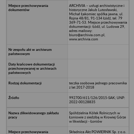
ARCHIVIA – usługi archiwistyczne i
historyczne Jakub Lutosławski,
Michał Łakomiec spółka jawna, ul.
Rojna 48/81, 91-134 Łódź, tel. 79
369-71-53. Miejsce przechowywania
dokumentacji: Łódź, ul. Ludowa 29,
adres mailowy:
biuro@archivia.com.pl,
www.archivia.com
teczka osobowa jednego pracownika
z lat 2017-2018
992700/611/126/2015-SAK; UNP:
2022-00128835
Spółdzielnia Kółek Rolniczych w
Łoniowie z siedzibą w Krowiej Górze
w likwidacji - Łoniów
Składnica Akt POWIERNIK Sp. z o.o.