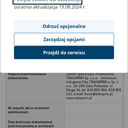
ostatnia aktualizacja 19.08.2024 r.
Wszystkie uwagi można przesyłać poprzez
formularz
Odrzuć opcjonalne
Zarządzaj opcjami
Ukryj wszystkie pozycje bazy
Przejdź do serwisu
ATU Spółka z o.o. w likwidacji -
Lublin, ul. F. Chopina 41/2
Zakład Spedycyjno-Przewozowy
TRANSPRIN Sp. z.o.o. - Archiwum
Usługowe Filia TRANSPRIN-u Sp. z
o.o., 24-100 Góra Puławska, ul.
Długa 34, tel. 818 805 004; 818 805
162, e-mail: biuro@transprin.pl;
www.transprin.pl