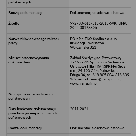
Dokumentacja osobowo-płacowa
992700/611/515/2015-SAK; UNP:
2022-00128806
POMP 4 EKO Spółka z o.o. w
likwidacji - Warszawa, ul.
Wólczyńska 321
Zakład Spedycyjno-Przewozowy
TRANSPRIN Sp. z.o.o. - Archiwum
Usługowe Filia TRANSPRIN-u Sp. z
o.o., 24-100 Góra Puławska, ul.
Długa 34, tel. 818 805 004; 818 805
162, e-mail: biuro@transprin.pl;
www.transprin.pl
2011-2021
Dokumentacja osobowo-płacowa