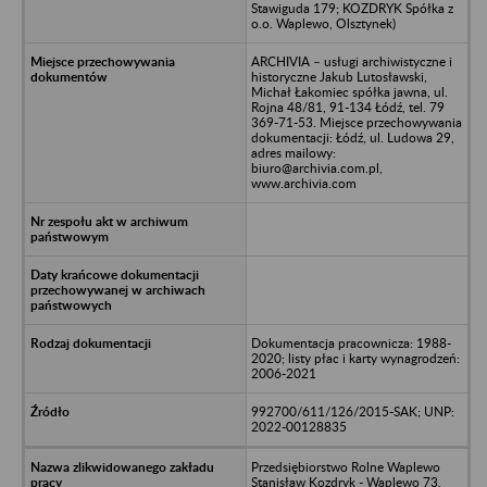
Stawiguda 179; KOZDRYK Spółka z
o.o. Waplewo, Olsztynek)
ARCHIVIA – usługi archiwistyczne i
historyczne Jakub Lutosławski,
Michał Łakomiec spółka jawna, ul.
Rojna 48/81, 91-134 Łódź, tel. 79
369-71-53. Miejsce przechowywania
dokumentacji: Łódź, ul. Ludowa 29,
adres mailowy:
biuro@archivia.com.pl,
www.archivia.com
Dokumentacja pracownicza: 1988-
2020; listy płac i karty wynagrodzeń:
2006-2021
992700/611/126/2015-SAK; UNP:
2022-00128835
Przedsiębiorstwo Rolne Waplewo
Stanisław Kozdryk - Waplewo 73,