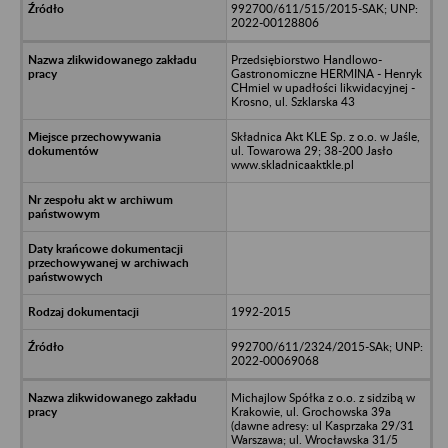
992700/611/515/2015-SAK; UNP:
2022-00128806
Przedsiębiorstwo Handlowo-
Gastronomiczne HERMINA - Henryk
CHmiel w upadłości likwidacyjnej -
Krosno, ul. Szklarska 43
Składnica Akt KLE Sp. z o.o. w Jaśle,
ul. Towarowa 29; 38-200 Jasło
www.skladnicaaktkle.pl
1992-2015
992700/611/2324/2015-SAk; UNP:
2022-00069068
Michajlow Spółka z o.o. z sidzibą w
Krakowie, ul. Grochowska 39a
(dawne adresy: ul Kasprzaka 29/31
Warszawa; ul. Wrocławska 31/5