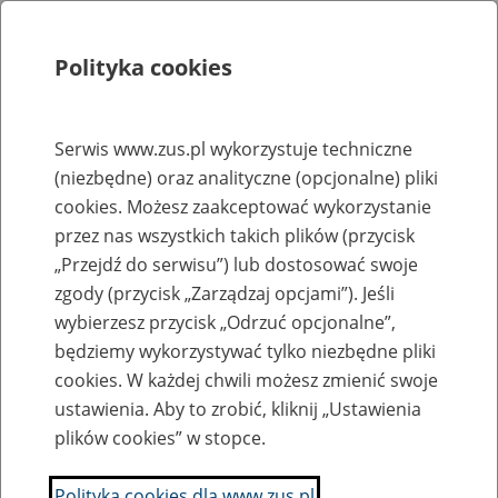
Polityka cookies
Szukaj
Menu
Serwis www.zus.pl wykorzystuje techniczne
(niezbędne) oraz analityczne (opcjonalne) pliki
Rejestry, ewidencje i archiwa
cookies. Możesz zaakceptować wykorzystanie
Baza zlikwidowanych lub
przez nas wszystkich takich plików (przycisk
„Przejdź do serwisu”) lub dostosować swoje
przekształconych zakładów pracy
zgody (przycisk „Zarządzaj opcjami”). Jeśli
wybierzesz przycisk „Odrzuć opcjonalne”,
Nazwa zakładu pracy:
będziemy wykorzystywać tylko niezbędne pliki
cookies. W każdej chwili możesz zmienić swoje
ustawienia. Aby to zrobić, kliknij „Ustawienia
plików cookies” w stopce.
SZUKAJ
Polityka cookies dla www.zus.pl