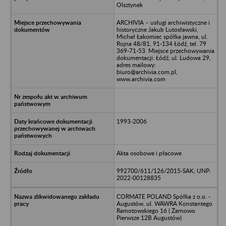
Olsztynek
ARCHIVIA – usługi archiwistyczne i
historyczne Jakub Lutosławski,
Michał Łakomiec spółka jawna, ul.
Rojna 48/81, 91-134 Łódź, tel. 79
369-71-53. Miejsce przechowywania
dokumentacji: Łódź, ul. Ludowa 29,
adres mailowy:
biuro@archivia.com.pl,
www.archivia.com
1993-2006
Akta osobowe i płacowe
992700/611/126/2015-SAK; UNP:
2022-00128835
CORMATE POLAND Spółka z o.o. -
Augustów, ul. WAWRA Konstantego
Ramotowskiego 16 ( Żarnowo
Pierwsze 12B Augustów)