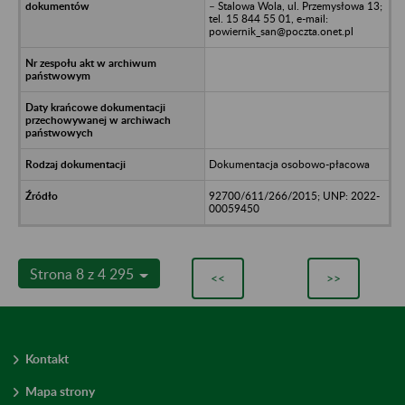
– Stalowa Wola, ul. Przemysłowa 13;
tel. 15 844 55 01, e-mail:
powiernik_san@poczta.onet.pl
Dokumentacja osobowo-płacowa
92700/611/266/2015; UNP: 2022-
00059450
Strona 8 z 4 295
<<
>>
Kontakt
Mapa strony