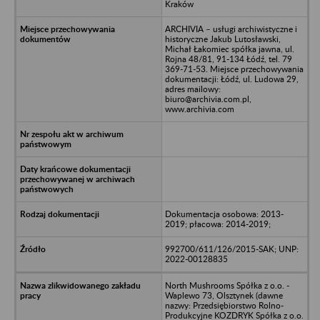
Kraków
ARCHIVIA – usługi archiwistyczne i
historyczne Jakub Lutosławski,
Michał Łakomiec spółka jawna, ul.
Rojna 48/81, 91-134 Łódź, tel. 79
369-71-53. Miejsce przechowywania
dokumentacji: Łódź, ul. Ludowa 29,
adres mailowy:
biuro@archivia.com.pl,
www.archivia.com
Dokumentacja osobowa: 2013-
2019; płacowa: 2014-2019;
992700/611/126/2015-SAK; UNP:
2022-00128835
North Mushrooms Spółka z o.o. -
Waplewo 73, Olsztynek (dawne
nazwy: Przedsiębiorstwo Rolno-
Produkcyjne KOZDRYK Spółka z o.o.