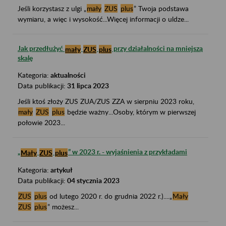
Jeśli korzystasz z ulgi „
mały
ZUS
plus
” Twoja podstawa
wymiaru, a więc i wysokość...Więcej informacji o uldze...
Jak przedłużyć
przy działalności na mniejszą
mały
ZUS
plus
skalę
Kategoria:
aktualności
Data publikacji:
31 lipca 2023
Jeśli ktoś złoży ZUS ZUA/ZUS ZZA w sierpniu 2023 roku,
mały
ZUS
plus
będzie ważny...Osoby, którym w pierwszej
połowie 2023...
„
” w 2023 r. - wyjaśnienia z przykładami
Mały
ZUS
plus
Kategoria:
artykuł
Data publikacji:
04 stycznia 2023
ZUS
plus
od lutego 2020 r. do grudnia 2022 r.)....„
Mały
ZUS
plus
” możesz...