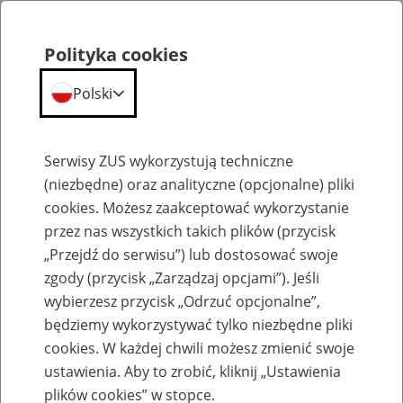
Polityka cookies
Polski
Menu
Szukaj
Serwisy ZUS wykorzystują techniczne
(niezbędne) oraz analityczne (opcjonalne) pliki
Wyniki wyszukiwania
cookies. Możesz zaakceptować wykorzystanie
przez nas wszystkich takich plików (przycisk
Doprecyzuj czego szukasz
„Przejdź do serwisu”) lub dostosować swoje
zgody (przycisk „Zarządzaj opcjami”). Jeśli
wybierzesz przycisk „Odrzuć opcjonalne”,
Data od:
będziemy wykorzystywać tylko niezbędne pliki
cookies. W każdej chwili możesz zmienić swoje
ustawienia. Aby to zrobić, kliknij „Ustawienia
Data do:
plików cookies” w stopce.