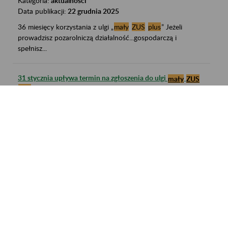
Kategoria:
aktualności
Data publikacji:
22 grudnia 2025
36 miesięcy korzystania z ulgi „
mały
ZUS
plus
” Jeżeli
prowadzisz pozarolniczą działalność...gospodarczą i
spełnisz...
31 stycznia upływa termin na zgłoszenia do ulgi
mały
ZUS
plus
Kategoria:
aktualności
Data publikacji:
22 stycznia 2025
Mały
ZUS
plus
to ulga, dzięki której przedsiębiorcy płacą
niższe składki na ubezpieczenia...Ile wynosi...
– kto musi przekazać dokumenty
Mały
ZUS
plus
zgłoszeniowe do 31 stycznia 2022 r.?
Kategoria:
aktualności
Data publikacji:
26 stycznia 2022
Dokumentów do ZUS nie musi przekazywać przedsiębiorca,