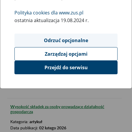
Polityka cookies dla www.zus.pl
ostatnia aktualizacja 19.08.2024 r.
SZUKAJ
Odrzuć opcjonalne
Zarządzaj opcjami
Szukana fraza:
mały zus plus
Przejdź do serwisu
Wyniki:
38
Wysokość składek za osoby prowadzące działalność
gospodarczą
Kategoria:
artykuł
Data publikacji:
02 lutego 2026