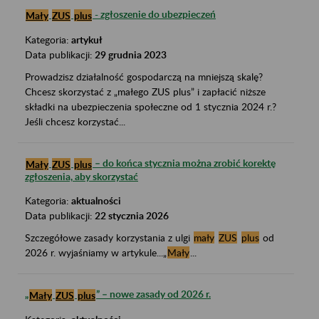
- zgłoszenie do ubezpieczeń
Mały
ZUS
plus
Kategoria:
artykuł
Data publikacji:
29 grudnia 2023
Prowadzisz działalność gospodarczą na mniejszą skalę?
Chcesz skorzystać z „małego ZUS plus” i zapłacić niższe
składki na ubezpieczenia społeczne od 1 stycznia 2024 r.?
Jeśli chcesz korzystać...
– do końca stycznia można zrobić korektę
Mały
ZUS
plus
zgłoszenia, aby skorzystać
Kategoria:
aktualności
Data publikacji:
22 stycznia 2026
Szczegółowe zasady korzystania z ulgi
mały
ZUS
plus
od
2026 r. wyjaśniamy w artykule...„
Mały
...
„
” – nowe zasady od 2026 r.
Mały
ZUS
plus