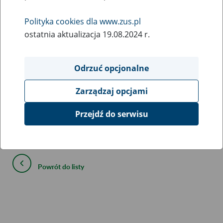
Opis:
Deklaracja rozliczeniowa
Polityka cookies dla www.zus.pl
Aktualizacja formularza 30 kwietnia 2026 r.
ostatnia aktualizacja 19.08.2024 r.
Obowiązuje od rozliczeń za kwiecień 2026 r.
Formularz:
Odrzuć opcjonalne
Pobierz plik
259 kB
Zarządzaj opcjami
WYPEŁNIJ I WYDRUKUJ
Przejdź do serwisu
Powrót do listy