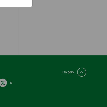
Do góry
X