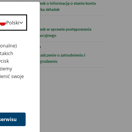
Wniosek o informację o stanie konta
płatnika składek
Polski
RD-8
Wniosek w sprawie postępowania
egzekucyjnego
jonalne)
ERP-7
takich
Zaświadczenie o zatrudnieniu i
cisk
wynagrodzeniu
dziemy
ienić swoje
r)
serwisu