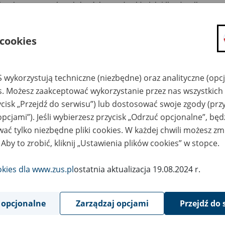
osek o umorzenie należności z tytułu składek (dla płatnika
zkodowanego w wyniku powodzi).
ualizacja formularza: 17 czerwca 2025 r.
 cookies
trukcja "Jak wypełnić wniosek RUP - wniosek o umorzenie
eżności z tytułu składek dla płatnika poszkodowanego w wyniku
odzi", pdf 660 kb
 wykorzystują techniczne (niezbędne) oraz analityczne (opc
es. Możesz zaakceptować wykorzystanie przez nas wszystkich 
ycisk „Przejdź do serwisu”) lub dostosować swoje zgody (przy
ŻNE!
opcjami”). Jeśli wybierzesz przycisk „Odrzuć opcjonalne”, bę
elu prawidłowego wypełnienia wniosku, w pierwszej kolejności
ierz wniosek i zapisz go na dysku swojego komputera, następnie
ać tylko niezbędne pliki cookies. W każdej chwili możesz zm
knij stronę www.zus.pl, otwórz zapisany na dysku wniosek i
 Aby to zrobić, kliknij „Ustawienia plików cookies” w stopce.
ełnij go.
okies dla www.zus.pl
ostatnia aktualizacja 19.08.2024 r.
eglądarki internetowe (np. Chrome, Edge, Safari, Internet Explore
 zapewniają odpowiedniej walidacji i dostępności formularzy.
 opcjonalne
Zarządzaj opcjami
Przejdź do 