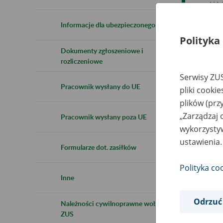
Wni
pos
Informacje dla ubezpieczonego
Akt
Polityka
Dokumenty zgłoszeniowe i
Ins
rozliczeniowe
nal
pow
Serwisy ZUS
Pracownik wysłany do UE
pliki cooki
plików (prz
WA
„Zarządzaj 
W c
Pracownik wysłany poza UE
pob
wykorzystyw
zam
ustawienia.
Formularze dot. zasiłków
wyp
Polityka co
Prz
Inne
nie
Odrzuć
Należności cywilnoprawne wobec
ZUS