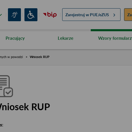
Zarejestruj w
PUE/eZUS
Za
Pracujący
Lekarze
Wzory formularz
nych w powodzi
Wniosek RUP
niosek RUP
s: