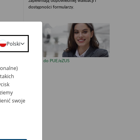
zapewniają odpowiedniej walidacji i
dostępności formularzy.
otem
Polski
r)
Zaloguj do PUE/eZUS
jonalne)
takich
cisk
dziemy
ienić swoje