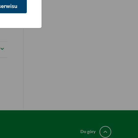
serwisu
Do góry