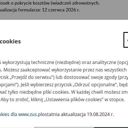
osek o pokrycie kosztów świadczeń zdrowotnych.
ualizacja formularza: 12 czerwca 2026 r.
 wypełnić i wydrukować formularz na komputerze, skorzystaj z
ku „Wypełnij i wydrukuj”.
Najpierw zapisz go na komputerze
, a p
ełnij w programie Adobe Reader (darmowy) lub Adobe Acrobat.
 cookies
eglądarki internetowe (np. Chrome, Edge, Safari, Internet Explore
 zapewniają odpowiedniej walidacji i dostępności formularzy.
 wykorzystują techniczne (niezbędne) oraz analityczne (opc
mularz jest też dostępny na eZUS.
es. Możesz zaakceptować wykorzystanie przez nas wszystkich 
ycisk „Przejdź do serwisu”) lub dostosować swoje zgody (przy
mularz:
opcjami”). Jeśli wybierzesz przycisk „Odrzuć opcjonalne”, bę
ać tylko niezbędne pliki cookies. W każdej chwili możesz zm
Pobierz plik
184 kB
 Aby to zrobić, kliknij „Ustawienia plików cookies” w stopce.
YPEŁNIJ I WYDRUKUJ
okies dla www.zus.pl
ostatnia aktualizacja 19.08.2024 r.