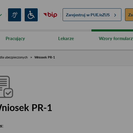
Zarejestruj w
PUE/eZUS
Za
Pracujący
Lekarze
Wzory formularz
dla ubezpieczonych
Wniosek PR-1
niosek PR-1
s: