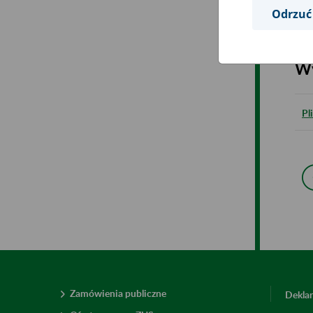
Pl
Odrzuć
Wy
Pl
Zamówienia publiczne
Deklar