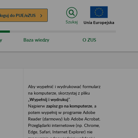
loguj do
PUE/eZUS
Szukaj
y
Baza wiedzy
O ZUS
Aby wypełnić i wydrukować formularz
na komputerze, skorzystaj z pliku
„
Wypełnij i wydrukuj
”.
Najpierw
zapisz go na komputerze
, a
potem wypełnij w programie Adobe
Reader (darmowy) lub Adobe Acrobat.
Przeglądarki internetowe (np. Chrome,
Edge, Safari, Internet Explorer) nie