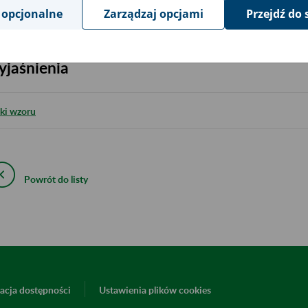
iki wzoru:
 opcjonalne
Zarządzaj opcjami
Przejdź do 
jaśnienia
iki wzoru
Powrót do listy
acja dostępności
Ustawienia plików cookies