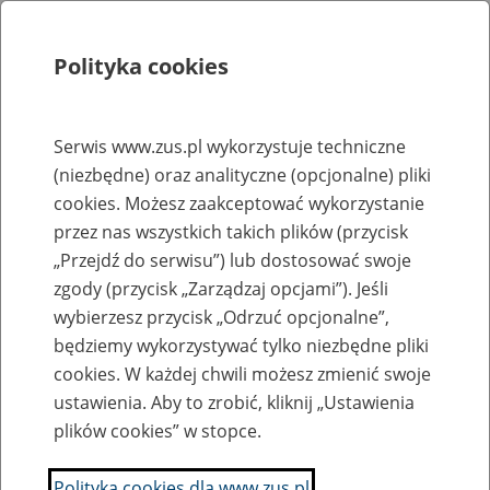
Polityka cookies
Szukaj
Menu
Serwis www.zus.pl wykorzystuje techniczne
(niezbędne) oraz analityczne (opcjonalne) pliki
Rejestry, ewidencje i archiwa
cookies. Możesz zaakceptować wykorzystanie
Baza zlikwidowanych lub
przez nas wszystkich takich plików (przycisk
„Przejdź do serwisu”) lub dostosować swoje
przekształconych zakładów pracy
zgody (przycisk „Zarządzaj opcjami”). Jeśli
wybierzesz przycisk „Odrzuć opcjonalne”,
Nazwa zakładu pracy:
będziemy wykorzystywać tylko niezbędne pliki
cookies. W każdej chwili możesz zmienić swoje
ustawienia. Aby to zrobić, kliknij „Ustawienia
plików cookies” w stopce.
SZUKAJ
Polityka cookies dla www.zus.pl