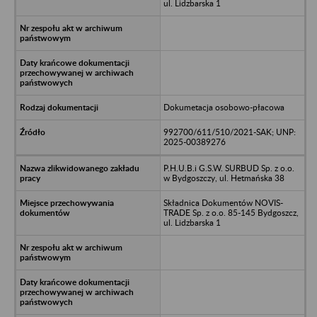
ul. Lidzbarska 1
Dokumetacja osobowo-płacowa
992700/611/510/2021-SAK; UNP:
2025-00389276
P.H.U.B.i G.S.W. SURBUD Sp. z o.o.
w Bydgoszczy, ul. Hetmańska 38
Składnica Dokumentów NOVIS-
TRADE Sp. z o.o. 85-145 Bydgoszcz,
ul. Lidzbarska 1