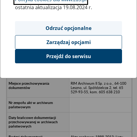
ostatnia aktualizacja 19.08.2024 r.
Wszystkie uwagi można przesyłać poprzez
formularz
Odrzuć opcjonalne
Zarządzaj opcjami
Ukryj wszystkie pozycje bazy
Przejdź do serwisu
Firma L&M Spółak Cywilna Jolanta i
Alfred Matelscy - Śrem, ul.
Racławicka 7 A
RIM Archiwum II Sp. z o.o., 64-100
Leszno, ul. Spółdzielcza 2, tel. 65
529-93-55, kom. 605 638 210
Akta osobowe: 1998-2013; Listy