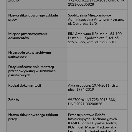
992700/611/1725/2015-SAK: UNP:
2021-00206828
Spółdzielnia Mieszkaniowo-
Administracyjna Antonuny - Leszno,
ul. Ostroroga 15/5
RIM Archiwum II Sp. z o.o., 64-100
Leszno, ul. Spółdzielcza 2, tel. 65
529-93-55, kom. 605 638 210
Akta osobowe: 1974-2011; Listy
plac: 1994-2019
992700/611/1725/2015-SAK;
UNP:2021-00206828
Przedsiębiorstwo Robót
Inżynieryjnych i Melioracyjnych
KAMEL Spółka Cywilna Andrzej
KOśmidet, Maciej Maćkowiak -
Leszno, ul. B. Jeziorkowskiej 54