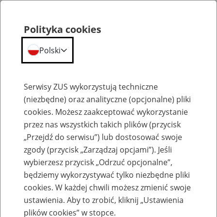
Polityka cookies
Polski
Menu
Szukaj
Serwisy ZUS wykorzystują techniczne
(niezbędne) oraz analityczne (opcjonalne) pliki
Strona główna - ZUS
cookies. Możesz zaakceptować wykorzystanie
Zmiany w orzecznictwie
przez nas wszystkich takich plików (przycisk
lekarskim w ZUS
„Przejdź do serwisu”) lub dostosować swoje
zgody (przycisk „Zarządzaj opcjami”). Jeśli
wybierzesz przycisk „Odrzuć opcjonalne”,
będziemy wykorzystywać tylko niezbędne pliki
Od 13 kwietnia 2026 r.:
cookies. W każdej chwili możesz zmienić swoje
► w określonych rodzajach spraw poza lekarzami orzeczenia mogą
ustawienia. Aby to zrobić, kliknij „Ustawienia
wydawać
specjaliści wykonujący samodzielne zawody medyczne
(specjaliści fizjoterapii i pielęgniarstwa),
plików cookies” w stopce.