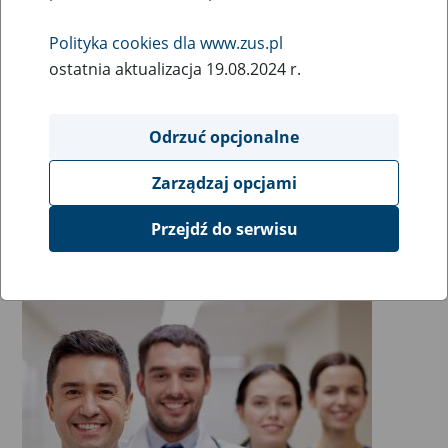
► możemy zatrudniać lekarzy orzeczników ze zróżnicowanymi
kwalifikacjami;
Polityka cookies dla www.zus.pl
ostatnia aktualizacja 19.08.2024 r.
► oferujemy elastyczne formy współpracy z kadrą medyczną.
Szczegółowe informacje o
zmianach w orzecznictwie lekarskim w ZUS
.
Odrzuć opcjonalne
Zapoznaj się z ofertami ZUS
Zarządzaj opcjami
Przejdź do serwisu