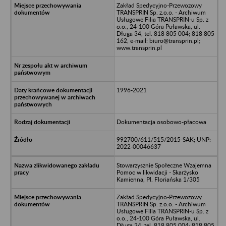
Zakład Spedycyjno-Przewozowy
TRANSPRIN Sp. z.o.o. - Archiwum
Usługowe Filia TRANSPRIN-u Sp. z
o.o., 24-100 Góra Puławska, ul.
Długa 34, tel. 818 805 004; 818 805
162, e-mail: biuro@transprin.pl;
www.transprin.pl
1996-2021
Dokumentacja osobowo-płacowa
992700/611/515/2015-SAK; UNP:
2022-00046637
Stowarzysznie Społeczne Wzajemna
Pomoc w likwidacji - Skarżysko
Kamienna, Pl. Floriańska 1/305
Zakład Spedycyjno-Przewozowy
TRANSPRIN Sp. z.o.o. - Archiwum
Usługowe Filia TRANSPRIN-u Sp. z
o.o., 24-100 Góra Puławska, ul.
Długa 34, tel. 818 805 004; 818 805