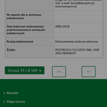
162, e-mail: biuro@transprin.pl;
www.transprin.pl
2006-2018
Dokumentacja osobowo-płacowa
992700/611/515/2015-SAK; UNP:
2022-00046637
Strona 19 z 8 589
<<
>>
Kontakt
Mapa strony