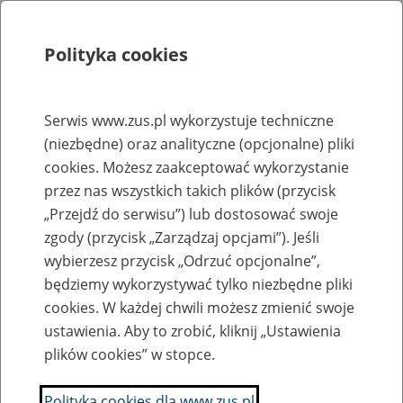
Polityka cookies
Szukaj
Menu
Serwis www.zus.pl wykorzystuje techniczne
(niezbędne) oraz analityczne (opcjonalne) pliki
Rejestry, ewidencje i archiwa
cookies. Możesz zaakceptować wykorzystanie
Baza zlikwidowanych lub
przez nas wszystkich takich plików (przycisk
„Przejdź do serwisu”) lub dostosować swoje
przekształconych zakładów pracy
zgody (przycisk „Zarządzaj opcjami”). Jeśli
wybierzesz przycisk „Odrzuć opcjonalne”,
Nazwa zakładu pracy:
będziemy wykorzystywać tylko niezbędne pliki
cookies. W każdej chwili możesz zmienić swoje
ustawienia. Aby to zrobić, kliknij „Ustawienia
plików cookies” w stopce.
SZUKAJ
Polityka cookies dla www.zus.pl