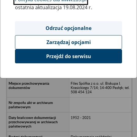
ostatnia aktualizacja 19.08.2024 r.
Wszystkie uwagi można przesyłać poprzez
formularz
Odrzuć opcjonalne
Zarządzaj opcjami
Ukryj wszystkie pozycje bazy
Przejdź do serwisu
Gminna Spółdzielnia Samopomoc
Chłopska w Godkowie w likwidacji -
Godkowo 22
Files Spółka z o.o. ul. Biskupa I.
Krasickiego 7/14; 14-400 Pasłęk; tel.
508 454 124
1952 - 2021
Dokumentacja spółdzelni