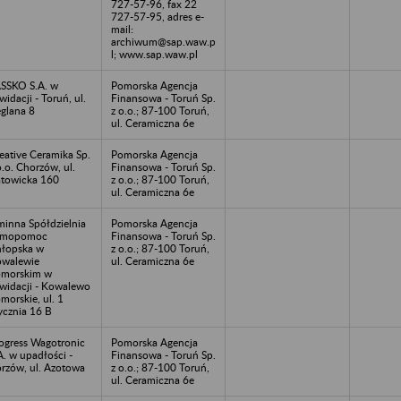
727-57-96, fax 22
727-57-95, adres e-
mail:
archiwum@sap.waw.p
l; www.sap.waw.pl
SSKO S.A. w
Pomorska Agencja
kwidacji - Toruń, ul.
Finansowa - Toruń Sp.
glana 8
z o.o.; 87-100 Toruń,
ul. Ceramiczna 6e
eative Ceramika Sp.
Pomorska Agencja
o.o. Chorzów, ul.
Finansowa - Toruń Sp.
towicka 160
z o.o.; 87-100 Toruń,
ul. Ceramiczna 6e
inna Spółdzielnia
Pomorska Agencja
amopomoc
Finansowa - Toruń Sp.
łopska w
z o.o.; 87-100 Toruń,
walewie
ul. Ceramiczna 6e
morskim w
kwidacji - Kowalewo
morskie, ul. 1
ycznia 16 B
ogress Wagotronic
Pomorska Agencja
A. w upadłości -
Finansowa - Toruń Sp.
rzów, ul. Azotowa
z o.o.; 87-100 Toruń,
1
ul. Ceramiczna 6e