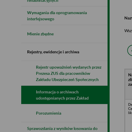
rehabilitacyjnych
Wymagania dla oprogramowania
Naz
interfejsowego
Wsz
Mienie zbędne
Rejestry, ewidencje i archiwa
Rejestr upoważnień wydanych przez
Prezesa ZUS dla pracowników
N
z
Zakładu Ubezpieczeń Społecznych
z
Informacja o archiwach
udostępnianych przez Zakład
De
Ce
li
Porozumienia
Sprawozdania z wyników losowania do