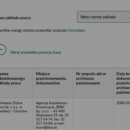
wa zakładu pracy:
ystkie uwagi można przesyłać poprzez
formularz
Ukryj wszystkie pozycje bazy
azwa
Miejsce
Nr zespołu akt w
Daty k
likwidowanego
przechowywania
archiwum
dokume
akładu pracy
dokumentów
państwowym
przech
archiw
państw
likatesy Dobra
Agencja Kapitałowo-
2008-20
na Sp. z o.o. w
Promocyjna „IBRA”
kwidacji - Chorzów
Sp. z o.o. – 41-400
Mysłowice 29; tel. 32
317-14-74, fax. 32
317-14-86; e-mail:
biuro@ibra.pl;