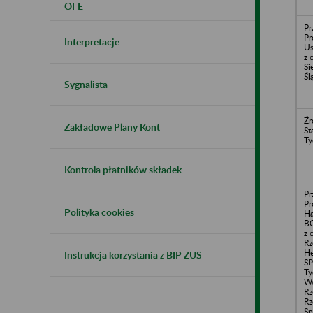
OFE
Pr
Pr
Interpretacje
Us
z 
Si
Śl
Sygnalista
Źr
Zakładowe Plany Kont
St
Ty
Kontrola płatników składek
Pr
Pr
Polityka cookies
H
B
z 
Rz
He
Instrukcja korzystania z BIP ZUS
SP
Ty
Wo
Rz
Rz
Sp