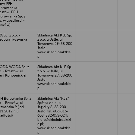
ary; PPH
browianka -
eszów; PPH
browianka Sp. z
o. w upadłości -
eszów)
A Sp. z o.o. -
Składnica Akt KLE Sp.
ędowa Tyczyńska
z o.o. w Jaśle, ul.
Towarowa 29; 38-200
Jasło
www.skladnicaaktkle.
pl
ODA-WODA Sp. z
Składnica Akt KLE Sp.
o. - Rzeszów, ul.
z o.o. w Jaśle, ul.
rii Konopnickiej
Towarowa 29; 38-200
8
Jasło
www.skladnicaaktkle.
pl
H Borowianka Sp. z
Składnica Akt "KLE"
o. - Rzeszów, ul.
Spółka z o.o., ul.
tmańska 9 ( od
Jagiełły 8, 38-200
11.2012 r. u
Jasło, tel. 606-315-
adłości)
603, 882-053-024;
biuro@skladnicaaktkl
e.pl;
www.skladnicaaktkle.
pl