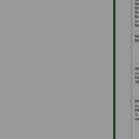
St
Bo
Rz
Bo
o.
Rz
IW
Bł
W
o.
Ma
1
PP
o.
He
1.
up