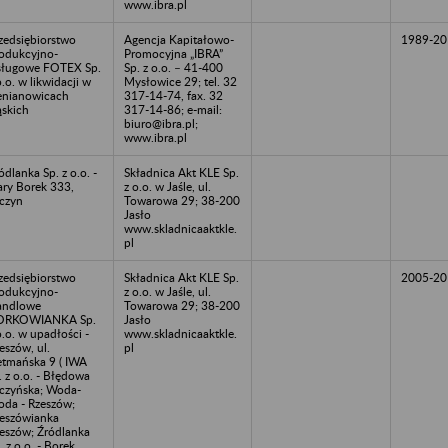
www.ibra.pl
zedsiębiorstwo
Agencja Kapitałowo-
1989-20
odukcyjno-
Promocyjna „IBRA”
ługowe FOTEX Sp.
Sp. z o.o. – 41-400
o.o. w likwidacji w
Mysłowice 29; tel. 32
enianowicach
317-14-74, fax. 32
ąskich
317-14-86; e-mail:
biuro@ibra.pl;
www.ibra.pl
ódlanka Sp. z o.o. -
Składnica Akt KLE Sp.
ary Borek 333,
z o.o. w Jaśle, ul.
czyn
Towarowa 29; 38-200
Jasło
www.skladnicaaktkle.
pl
zedsiębiorstwo
Składnica Akt KLE Sp.
2005-20
odukcyjno-
z o.o. w Jaśle, ul.
andlowe
Towarowa 29; 38-200
ORKOWIANKA Sp.
Jasło
o.o. w upadłości -
www.skladnicaaktkle.
eszów, ul.
pl
tmańska 9 ( IWA
. z o.o. - Błędowa
czyńska; Woda-
da - Rzeszów;
eszówianka
eszów; Źródlanka
. z o.o. - Borek