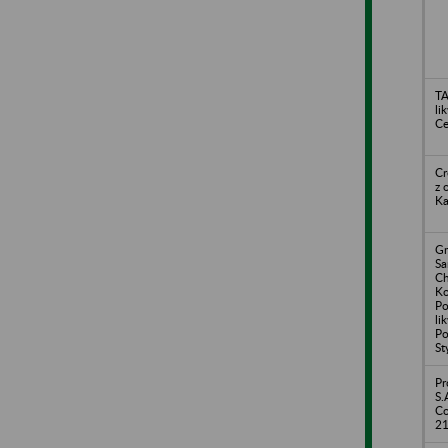
TA
li
Ce
Cr
z 
Ka
Gm
S
Ch
Ko
Po
li
Po
St
Pr
S.
Co
2