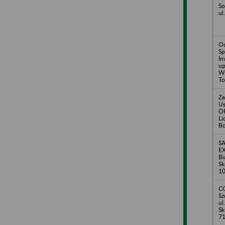
So
ul
Od
Sp
In
up
Wł
To
Za
U
O
Li
Bo
S
EX
Bi
Sk
1
C
Sz
ul
Sk
71