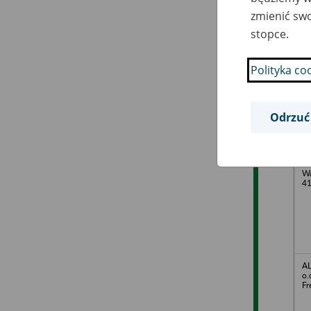
zmienić swo
stopce.
D
Wa
4
Polityka co
Odrzuć
PM
Ma
Wa
4
AL
o.
Fr