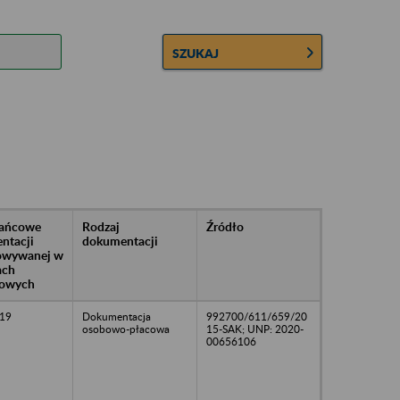
SZUKAJ
rańcowe
Rodzaj
Źródło
ntacji
dokumentacji
owywanej w
ach
owych
19
Dokumentacja
992700/611/659/20
osobowo-płacowa
15-SAK; UNP: 2020-
00656106