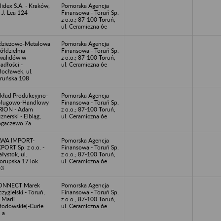
lidex S.A. - Kraków,
Pomorska Agencja
. J. Lea 124
Finansowa - Toruń Sp.
z o.o.; 87-100 Toruń,
ul. Ceramiczna 6e
zieżowo-Metalowa
Pomorska Agencja
ółdzielnia
Finansowa - Toruń Sp.
walidów w
z o.o.; 87-100 Toruń,
adłości -
ul. Ceramiczna 6e
ocławek, ul.
ruńska 108
kład Produkcyjno-
Pomorska Agencja
sługowo-Handlowy
Finansowa - Toruń Sp.
RION - Adam
z o.o.; 87-100 Toruń,
cznerski - Elbląg,
ul. Ceramiczna 6e
gaczewo 7a
AWA IMPORT-
Pomorska Agencja
PORT Sp. z o.o. -
Finansowa - Toruń Sp.
ałystok, ul.
z o.o.; 87-100 Toruń,
orupska 17 lok.
ul. Ceramiczna 6e
03
ONNECT Marek
Pomorska Agencja
czygielski - Toruń,
Finansowa - Toruń Sp.
. Marii
z o.o.; 87-100 Toruń,
łodowskiej-Curie
ul. Ceramiczna 6e
 a