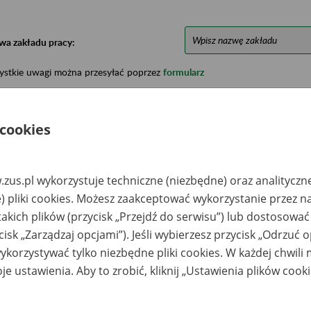
wa zakładu pracy:
ystkie uwagi można przesyłać poprzez
formularz
Ukryj wszystkie pozycje bazy
 cookies
azwa
Miejsce
Nr zespołu akt w
Daty k
zus.pl wykorzystuje techniczne (niezbędne) oraz analityczn
likwidowanego
przechowywania
archiwum
dokume
) pliki cookies. Możesz zaakceptować wykorzystanie przez n
akładu pracy
dokumentów
państwowym
przech
archiw
takich plików (przycisk „Przejdź do serwisu”) lub dostosować
państw
cisk „Zarządzaj opcjami”). Jeśli wybierzesz przycisk „Odrzuć 
S Spółka Jawna
KCAD Sp. z o.o. – 25-
korzystywać tylko niezbędne pliki cookies. W każdej chwili
rosław Gołda,
304 Kielce, ul. Duża
jciech Maka w
22
je ustawienia. Aby to zrobić, kliknij „Ustawienia plików cook
adłości -
arachowice, ul.
ładowa 25