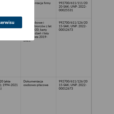
Dokumentacja firmy
992700/611/111/20
20-SAK; UNP: 2022-
00025531
serwisu
Akta osobowe i
992700/611/126/20
zleceniobiorców z lat
15-SAK; UNP: 2022-
2001-2020; karty
00012673
wynagrodzeń i listy
płac za lata 2019-
2021
0 (akta
Dokumentacja
992700/611/126/20
); 1994-2021
osobowo-płacowa
15-SAK; UNP: 2022-
c)
00012673