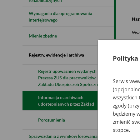
rehabilitacyjnych
Wymagania dla oprogramowania
Naz
interfejsowego
Wsz
Mienie zbędne
Rejestry, ewidencje i archiwa
Polityka
Rejestr upoważnień wydanych przez
Prezesa ZUS dla pracowników
N
Serwis www.
z
Zakładu Ubezpieczeń Społecznych
(opcjonalne
z
wszystkich 
Informacja o archiwach
udostępnianych przez Zakład
zgody (przy
GM
będziemy wy
Ja
Wo
Porozumienia
zmienić swo
up
St
stopce.
Sk
Sprawozdania z wyników losowania do