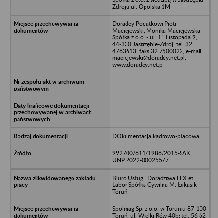
Zdroju ul. Opolska 1M
Doradcy Podatkowi Piotr
Maciejewski, Monika Maciejewska
Spółka z o.o. - ul. 11 Listopada 9,
44-330 Jastrzębie-Zdrój, tel. 32
4763613, faks 32 7500022, e-mail:
maciejewski@doradcy.net.pl,
www.doradcy.net.pl
DOkumentacja kadrowo-płacowa
992700/611/1986/2015-SAK;
UNP:2022-00025577
Biuro Usług i Doradztwa LEX et
Labor Spółka Cywilna M. Łukasik -
Toruń
Spolmag Sp. z o.o. w Toruniu 87-100
Toruń, ul. Wielki Rów 40b; tel. 56 62