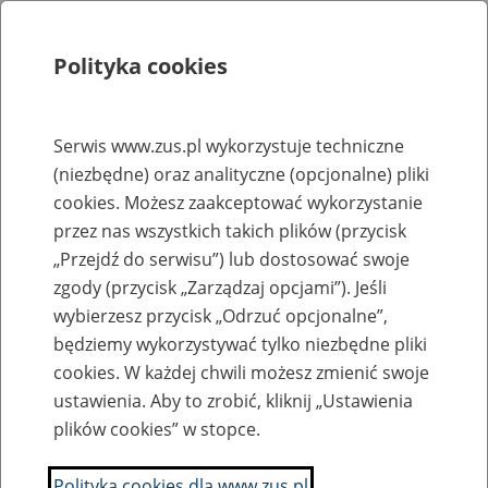
Polityka cookies
Szukaj
Menu
Serwis www.zus.pl wykorzystuje techniczne
(niezbędne) oraz analityczne (opcjonalne) pliki
Rejestry, ewidencje i archiwa
cookies. Możesz zaakceptować wykorzystanie
Baza zlikwidowanych lub
przez nas wszystkich takich plików (przycisk
„Przejdź do serwisu”) lub dostosować swoje
przekształconych zakładów pracy
zgody (przycisk „Zarządzaj opcjami”). Jeśli
wybierzesz przycisk „Odrzuć opcjonalne”,
Nazwa zakładu pracy:
będziemy wykorzystywać tylko niezbędne pliki
cookies. W każdej chwili możesz zmienić swoje
ustawienia. Aby to zrobić, kliknij „Ustawienia
plików cookies” w stopce.
SZUKAJ
Polityka cookies dla www.zus.pl