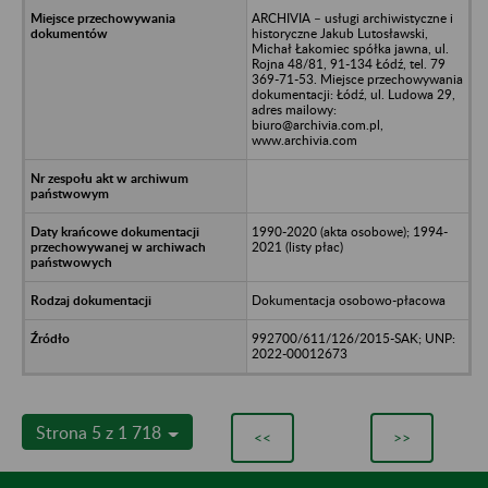
ARCHIVIA – usługi archiwistyczne i
historyczne Jakub Lutosławski,
Michał Łakomiec spółka jawna, ul.
Rojna 48/81, 91-134 Łódź, tel. 79
369-71-53. Miejsce przechowywania
dokumentacji: Łódź, ul. Ludowa 29,
adres mailowy:
biuro@archivia.com.pl,
www.archivia.com
1990-2020 (akta osobowe); 1994-
2021 (listy płac)
Dokumentacja osobowo-płacowa
992700/611/126/2015-SAK; UNP:
2022-00012673
Strona 5 z 1 718
<<
>>