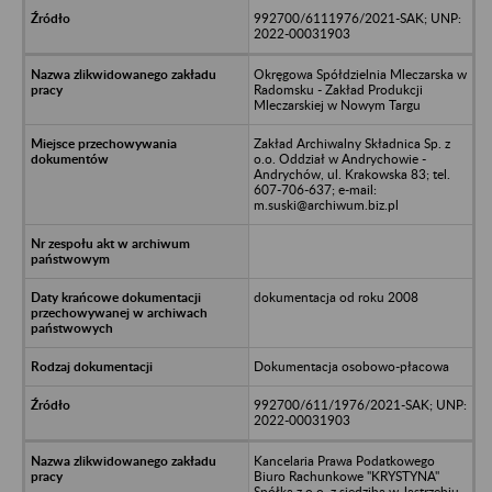
992700/6111976/2021-SAK; UNP:
2022-00031903
Okręgowa Spółdzielnia Mleczarska w
Radomsku - Zakład Produkcji
Mleczarskiej w Nowym Targu
Zakład Archiwalny Składnica Sp. z
o.o. Oddział w Andrychowie -
Andrychów, ul. Krakowska 83; tel.
607-706-637; e-mail:
m.suski@archiwum.biz.pl
dokumentacja od roku 2008
Dokumentacja osobowo-płacowa
992700/611/1976/2021-SAK; UNP:
2022-00031903
Kancelaria Prawa Podatkowego
Biuro Rachunkowe "KRYSTYNA"
Spółka z o.o. z siedzibą w Jastrzębiu