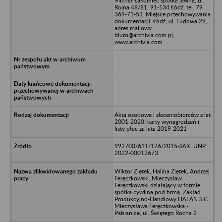
Michał Łakomiec spółka jawna, ul.
Rojna 48/81, 91-134 Łódź, tel. 79
369-71-53. Miejsce przechowywania
dokumentacji: Łódź, ul. Ludowa 29,
adres mailowy:
biuro@archivia.com.pl,
www.archivia.com
Akta osobowe i zleceniobiorców z lat
2001-2020; karty wynagrodzeń i
listy płac za lata 2019-2021
992700/611/126/2015-SAK; UNP:
2022-00012673
Wiktor Ziętek, Halina Ziętek, Andrzej
Feręczkowski, Mieczysław
Feręczkowski działający w formie
spółka cywilna pod firmą: Zakład
Produkcyjno-Handlowy HALAN S.C.
Mieczysława Feręczkowska -
Pabianice, ul. Świętego Rocha 2