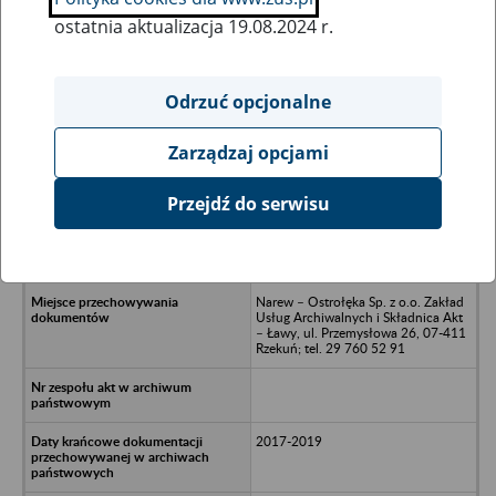
ostatnia aktualizacja 19.08.2024 r.
Wszystkie uwagi można przesyłać poprzez
formularz
Odrzuć opcjonalne
Zarządzaj opcjami
Ukryj wszystkie pozycje bazy
Przejdź do serwisu
Oldar Spółka z o.o. w upadłości -
Ostrołęka, aleja Wojska Polskiego 7
B
Narew – Ostrołęka Sp. z o.o. Zakład
Usług Archiwalnych i Składnica Akt
– Ławy, ul. Przemysłowa 26, 07-411
Rzekuń; tel. 29 760 52 91
2017-2019