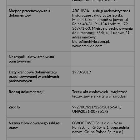
ARCHIVIA – usługi archiwistyczne i
historyczne Jakub Lutosławski,
Michał Łakomiec spółka jawna, ul.
Rojna 48/81, 91-134 Łódź, tel. 79
369-71-53. Miejsce przechowywania
dokumentacji: Łódź, ul. Ludowa 29,
adres mailowy:
biuro@archivia.com.pl,
www.archivia.com
1990-2019
Teczki akt osobowych - większość
teczek zawiera karty wynagrodzeń
992700/611/126/2015-SAK;
UNP:2021-00796178
OWOCOWO Sp. z o.o. - Nosy
Poniatki, ul. Główna 1 (poprzednia
nazwa: Grupa Polsad Sp. z o.o.)