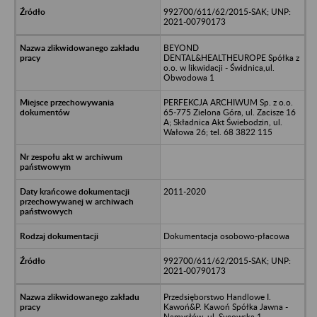
992700/611/62/2015-SAK; UNP:
2021-00790173
BEYOND
DENTAL&HEALTHEUROPE Spółka z
o.o. w likwidacji - Świdnica,ul.
Obwodowa 1
PERFEKCJA ARCHIWUM Sp. z o.o.
65-775 Zielona Góra, ul. Zacisze 16
A; Składnica Akt Świebodzin, ul.
Wałowa 26; tel. 68 3822 115
2011-2020
Dokumentacja osobowo-płacowa
992700/611/62/2015-SAK; UNP:
2021-00790173
Przedsięborstwo Handlowe I.
Kawoń&P. Kawoń Spółka Jawna -
Namysłów, ul. Sycowska 1