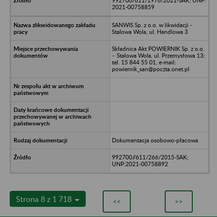
992700/611/1976/2021-SAK; UNP:
2021-00758859
SANWIS Sp. z o.o. w likwidacji -
Stalowa Wola, ul. Handlowa 3
Składnica Akt POWIERNIK Sp. z o.o.
– Stalowa Wola, ul. Przemysłowa 13;
tel. 15 844 55 01, e-mail:
powiernik_san@poczta.onet.pl
Dokumentacja osobowo-płacowa
992700//611/266/2015-SAK;
UNP:2021-00758892
Strona 8 z 1 718
<<
>>