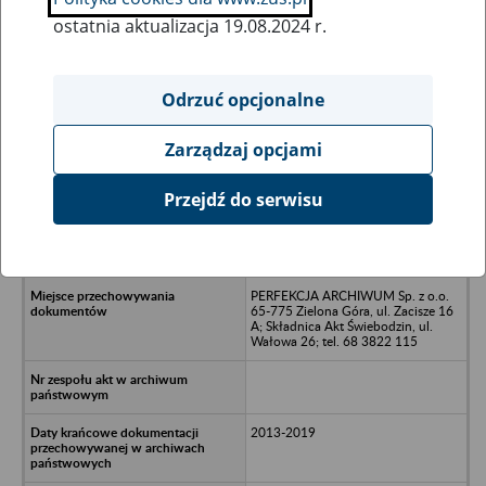
ostatnia aktualizacja 19.08.2024 r.
Wszystkie uwagi można przesyłać poprzez
formularz
Odrzuć opcjonalne
Zarządzaj opcjami
Ukryj wszystkie pozycje bazy
Przejdź do serwisu
Planet Spółka z o.o. w upadłości -
Warszawa, ul. Batalinów Platerówek
3
PERFEKCJA ARCHIWUM Sp. z o.o.
65-775 Zielona Góra, ul. Zacisze 16
A; Składnica Akt Świebodzin, ul.
Wałowa 26; tel. 68 3822 115
2013-2019