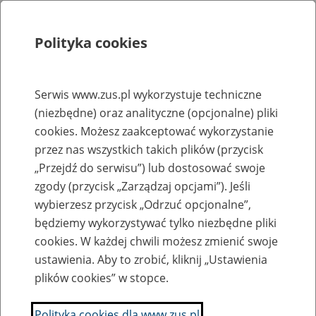
Polityka cookies
Szukaj
Menu
Serwis www.zus.pl wykorzystuje techniczne
(niezbędne) oraz analityczne (opcjonalne) pliki
Rejestry, ewidencje i archiwa
cookies. Możesz zaakceptować wykorzystanie
Baza zlikwidowanych lub
przez nas wszystkich takich plików (przycisk
„Przejdź do serwisu”) lub dostosować swoje
przekształconych zakładów pracy
zgody (przycisk „Zarządzaj opcjami”). Jeśli
wybierzesz przycisk „Odrzuć opcjonalne”,
Nazwa zakładu pracy:
będziemy wykorzystywać tylko niezbędne pliki
cookies. W każdej chwili możesz zmienić swoje
ustawienia. Aby to zrobić, kliknij „Ustawienia
plików cookies” w stopce.
SZUKAJ
Polityka cookies dla www.zus.pl