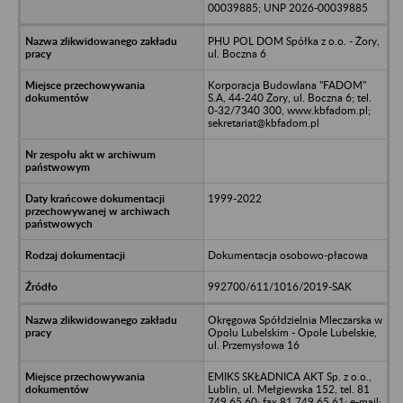
00039885; UNP 2026-00039885
PHU POL DOM Spółka z o.o. - Żory,
ul. Boczna 6
Korporacja Budowlana "FADOM"
S.A, 44-240 Żory, ul. Boczna 6; tel.
0-32/7340 300, www.kbfadom.pl;
sekretariat@kbfadom.pl
1999-2022
Dokumentacja osobowo-płacowa
992700/611/1016/2019-SAK
Okręgowa Spółdzielnia Mleczarska w
Opolu Lubelskim - Opole Lubelskie,
ul. Przemysłowa 16
EMIKS SKŁADNICA AKT Sp. z o.o.,
Lublin, ul. Mełgiewska 152, tel. 81
749 65 60; fax 81 749 65 61; e-mail: