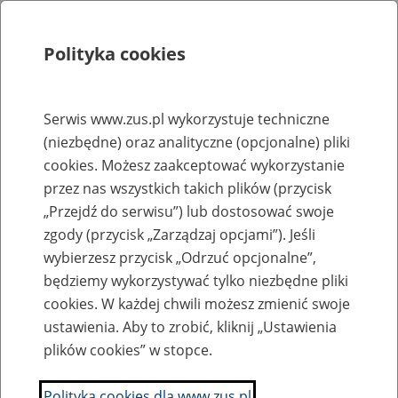
Polityka cookies
Szukaj
Menu
Serwis www.zus.pl wykorzystuje techniczne
(niezbędne) oraz analityczne (opcjonalne) pliki
Rejestry, ewidencje i archiwa
cookies. Możesz zaakceptować wykorzystanie
Baza zlikwidowanych lub
przez nas wszystkich takich plików (przycisk
„Przejdź do serwisu”) lub dostosować swoje
przekształconych zakładów pracy
zgody (przycisk „Zarządzaj opcjami”). Jeśli
wybierzesz przycisk „Odrzuć opcjonalne”,
Nazwa zakładu pracy:
będziemy wykorzystywać tylko niezbędne pliki
cookies. W każdej chwili możesz zmienić swoje
ustawienia. Aby to zrobić, kliknij „Ustawienia
plików cookies” w stopce.
SZUKAJ
Polityka cookies dla www.zus.pl