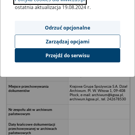
ostatnia aktualizacja 19.08.2024 r.
Wszystkie uwagi można przesyłać poprzez
formularz
Odrzuć opcjonalne
Zarządzaj opcjami
Ukryj wszystkie pozycje bazy
Przejdź do serwisu
Przedsiębiorstwo Budownictwa
Ogólnego i Robót Inżynieryjnych
"Inżynieria" Sp. z o.o. w likwidacji -
Płońsk, ul. Mazowiecka 9
Krajowa Grupa Spożywcza S.A. Dział
Archiwum. Pl. W. Witosa 1, 09-408
Płock, e-mail: archiwum@kgssa.pl,
archiwum.kgssa.pl., tel. 242678530