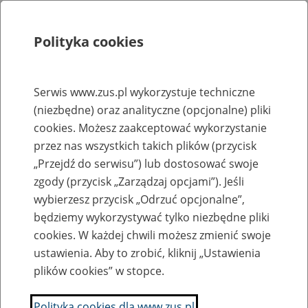
Polityka cookies
Szukaj
Menu
Serwis www.zus.pl wykorzystuje techniczne
(niezbędne) oraz analityczne (opcjonalne) pliki
Rejestry, ewidencje i archiwa
cookies. Możesz zaakceptować wykorzystanie
Baza zlikwidowanych lub
przez nas wszystkich takich plików (przycisk
„Przejdź do serwisu”) lub dostosować swoje
przekształconych zakładów pracy
zgody (przycisk „Zarządzaj opcjami”). Jeśli
wybierzesz przycisk „Odrzuć opcjonalne”,
Nazwa zakładu pracy:
będziemy wykorzystywać tylko niezbędne pliki
cookies. W każdej chwili możesz zmienić swoje
ustawienia. Aby to zrobić, kliknij „Ustawienia
plików cookies” w stopce.
SZUKAJ
Polityka cookies dla www.zus.pl