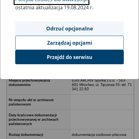
ostatnia aktualizacja 19.08.2024 r.
Wszystkie uwagi można przesyłać poprzez
formularz
Odrzuć opcjonalne
Zarządzaj opcjami
Ukryj wszystkie pozycje bazy
Przejdź do serwisu
Bursa Szkolenia GOGA - Warszawa,
ul. Kamienna 86
Euro ARCHIV Spółka z o.o. - 563-
601 Wrocław, ul. Tęczowa 55; tel. 71
341 22 83
dokumentacja osobowo-płacowa