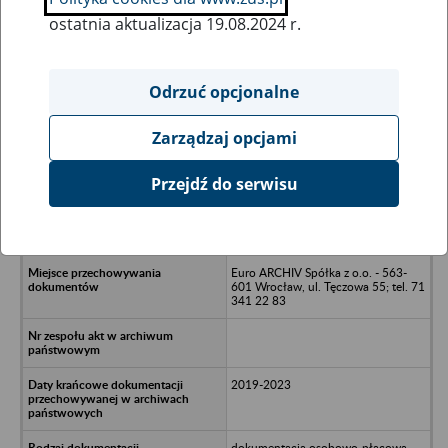
ostatnia aktualizacja 19.08.2024 r.
Wszystkie uwagi można przesyłać poprzez
formularz
Odrzuć opcjonalne
Zarządzaj opcjami
Ukryj wszystkie pozycje bazy
Przejdź do serwisu
Rolnicza Spółdzielnia Produkcyjna
JAGIELNICA w likwidacji -
Przeworno, ul. Wieliczna 4/1
Euro ARCHIV Spółka z o.o. - 563-
601 Wrocław, ul. Tęczowa 55; tel. 71
341 22 83
2019-2023
dokumentacja osobowo-płacowa