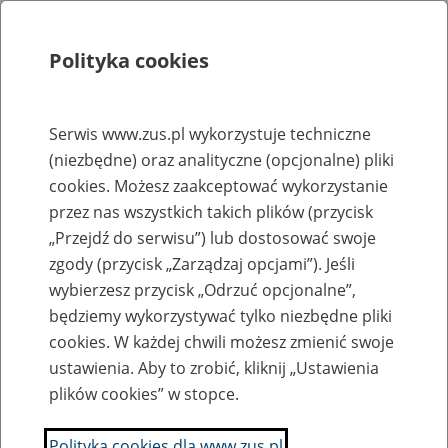
Polityka cookies
Szukaj
Menu
Serwis www.zus.pl wykorzystuje techniczne
(niezbędne) oraz analityczne (opcjonalne) pliki
Rejestry, ewidencje i archiwa
cookies. Możesz zaakceptować wykorzystanie
Baza zlikwidowanych lub
przez nas wszystkich takich plików (przycisk
„Przejdź do serwisu”) lub dostosować swoje
przekształconych zakładów pracy
zgody (przycisk „Zarządzaj opcjami”). Jeśli
wybierzesz przycisk „Odrzuć opcjonalne”,
Nazwa zakładu pracy:
będziemy wykorzystywać tylko niezbędne pliki
cookies. W każdej chwili możesz zmienić swoje
ustawienia. Aby to zrobić, kliknij „Ustawienia
plików cookies” w stopce.
SZUKAJ
Polityka cookies dla www.zus.pl