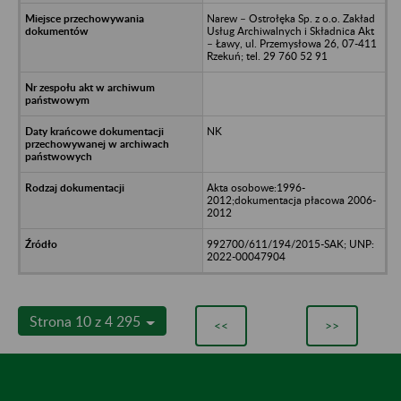
Narew – Ostrołęka Sp. z o.o. Zakład
Usług Archiwalnych i Składnica Akt
– Ławy, ul. Przemysłowa 26, 07-411
Rzekuń; tel. 29 760 52 91
NK
Akta osobowe:1996-
2012;dokumentacja płacowa 2006-
2012
992700/611/194/2015-SAK; UNP:
2022-00047904
Strona 10 z 4 295
<<
>>