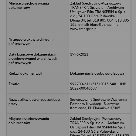
Zakład Spedycyjno-Przewozowy
TRANSPRIN Sp. z.o.o. - Archiwum
Usługowe Filia TRANSPRIN-u Sp. z
o.o., 24-100 Góra Puławska, ul.
Długa 34, tel. 818 805 004; 818 805
162, e-mail: biuro@transprin.pl;
www.transprin.pl
1996-2021
Dokumentacja osobowo-płacowa
992700/611/515/2015-SAK; UNP:
2022-00046637
Stowarzysznie Społeczne Wzajemna
Pomoc w likwidacji - Skarżysko
Kamienna, Pl. Floriańska 1/305
Zakład Spedycyjno-Przewozowy
TRANSPRIN Sp. z.o.o. - Archiwum
Usługowe Filia TRANSPRIN-u Sp. z
o.o., 24-100 Góra Puławska, ul.
Długa 34, tel. 818 805 004; 818 805