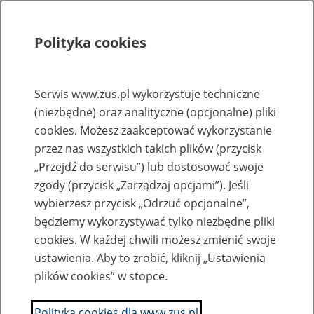
Polityka cookies
Szukaj
Menu
Serwis www.zus.pl wykorzystuje techniczne
(niezbędne) oraz analityczne (opcjonalne) pliki
Rejestry, ewidencje i archiwa
cookies. Możesz zaakceptować wykorzystanie
Baza zlikwidowanych lub
przez nas wszystkich takich plików (przycisk
„Przejdź do serwisu”) lub dostosować swoje
przekształconych zakładów pracy
zgody (przycisk „Zarządzaj opcjami”). Jeśli
wybierzesz przycisk „Odrzuć opcjonalne”,
Nazwa zakładu pracy:
będziemy wykorzystywać tylko niezbędne pliki
cookies. W każdej chwili możesz zmienić swoje
ustawienia. Aby to zrobić, kliknij „Ustawienia
plików cookies” w stopce.
SZUKAJ
Polityka cookies dla www.zus.pl