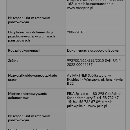
162, e-mail: biuro@transprin.pl;
www.transprin.pl
2006-2018
Dokumentacja osobowo-płacowa
992700/611/515/2015-SAK; UNP:
2022-00046637
AE PARTNER Spółka z o.o. w
likwidacji - Warszawa, ul. Jana Pawła
II 22
PIKA Sp. z o.o. – 80-298 Gdańsk, ul.
Spadochroniarzy 7, tel. 58 732 67
15; fax. 58 732 67 09; e-mail:
pika@pika.pl; www.pika.pl