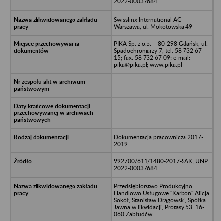
2022-00037684
Swisslinx International AG -
Warszawa, ul. Mokotowska 49
PIKA Sp. z o.o. – 80-298 Gdańsk, ul.
Spadochroniarzy 7, tel. 58 732 67
15; fax. 58 732 67 09; e-mail:
pika@pika.pl; www.pika.pl
Dokumentacja pracownicza 2017-
2019
992700/611/1480-2017-SAK; UNP:
2022-00037684
Przedsiębiorstwo Produkcyjno
Handlowo Usługowe "Karbon" Alicja
Sokół, Stanisław Drągowski, Spółka
Jawna w likwidacji, Protasy 53, 16-
060 Zabłudów