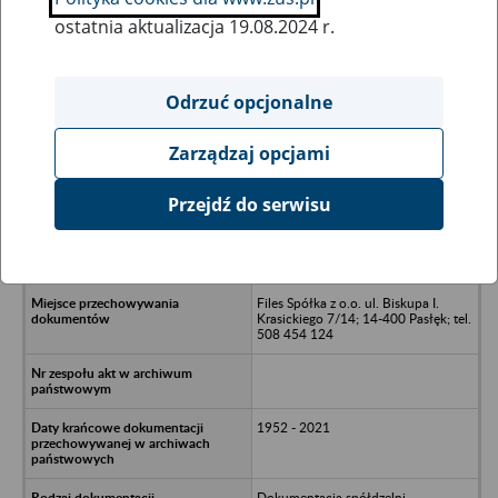
ostatnia aktualizacja 19.08.2024 r.
Wszystkie uwagi można przesyłać poprzez
formularz
Odrzuć opcjonalne
Zarządzaj opcjami
Ukryj wszystkie pozycje bazy
Przejdź do serwisu
Gminna Spółdzielnia Samopomoc
Chłopska w Godkowie w likwidacji -
Godkowo 22
Files Spółka z o.o. ul. Biskupa I.
Krasickiego 7/14; 14-400 Pasłęk; tel.
508 454 124
1952 - 2021
Dokumentacja spółdzelni