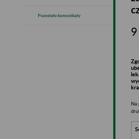
c
Pozostałe komunikaty
9
Zgo
ube
lek
wyd
kra
Na 
dru
S