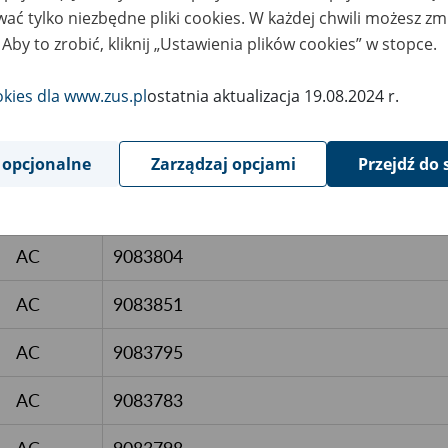
AC
8826472
ać tylko niezbędne pliki cookies. W każdej chwili możesz zm
 Aby to zrobić, kliknij „Ustawienia plików cookies” w stopce.
AC
9083858
okies dla www.zus.pl
ostatnia aktualizacja 19.08.2024 r.
AC
9083824
AC
9083816
 opcjonalne
Zarządzaj opcjami
Przejdź do 
AC
9083796
AC
9083804
AC
9083851
AC
9083795
AC
9083783