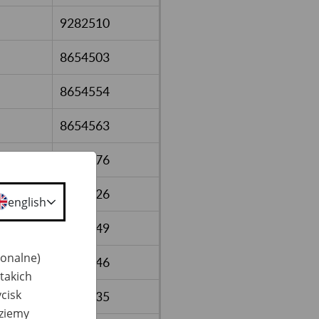
9282510
8654503
8654554
8654563
8654576
8654526
english
8654549
jonalne)
8654546
takich
cisk
8654535
dziemy