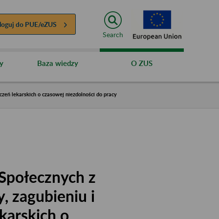
loguj do
PUE/eZUS
Search
y
Baza wiedzy
O ZUS
czeń lekarskich o czasowej niezdolności do pracy
Społecznych z
, zagubieniu i
karskich o