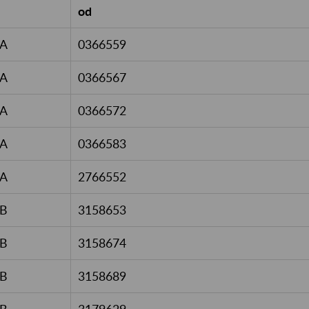
od
A
0366559
A
0366567
A
0366572
A
0366583
A
2766552
B
3158653
B
3158674
B
3158689