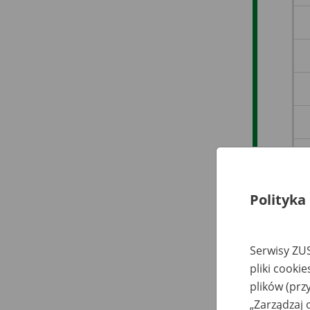
Polityka
Serwisy ZUS
pliki cooki
plików (prz
„Zarządzaj 