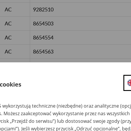
AC
9282510
AC
8654503
AC
8654554
AC
8654563
AC
8654576
AC
8654526
 cookies
AC
8654549
 wykorzystują techniczne (niezbędne) oraz analityczne (opc
AC
8654546
es. Możesz zaakceptować wykorzystanie przez nas wszystkich 
ycisk „Przejdź do serwisu”) lub dostosować swoje zgody (przy
AC
8654535
opcjami”). Jeśli wybierzesz przycisk „Odrzuć opcjonalne”, bę