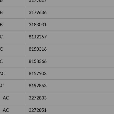
B
3179629
B
3179636
B
3183031
C
8112257
C
8158316
C
8158366
AC
8157903
AC
8192853
AC
3272833
AC
3272851