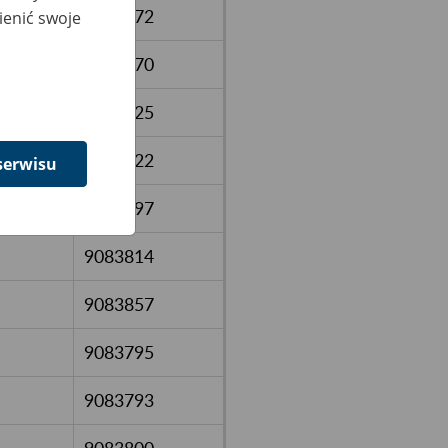
8826472
ienić swoje
9083870
9083825
9083822
serwisu
9083797
9083814
9083857
9083795
9083793