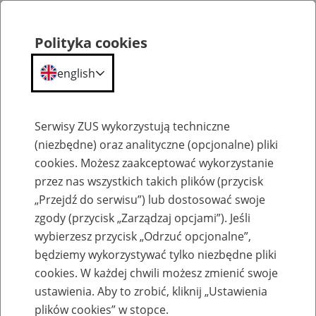
Polityka cookies
english
Menu
Search
Serwisy ZUS wykorzystują techniczne
(niezbędne) oraz analityczne (opcjonalne) pliki
cookies. Możesz zaakceptować wykorzystanie
O nas
przez nas wszystkich takich plików (przycisk
„Przejdź do serwisu”) lub dostosować swoje
zgody (przycisk „Zarządzaj opcjami”). Jeśli
wybierzesz przycisk „Odrzuć opcjonalne”,
będziemy wykorzystywać tylko niezbędne pliki
Patronaty ZUS
cookies. W każdej chwili możesz zmienić swoje
ustawienia. Aby to zrobić, kliknij „Ustawienia
22
February
2024
plików cookies” w stopce.