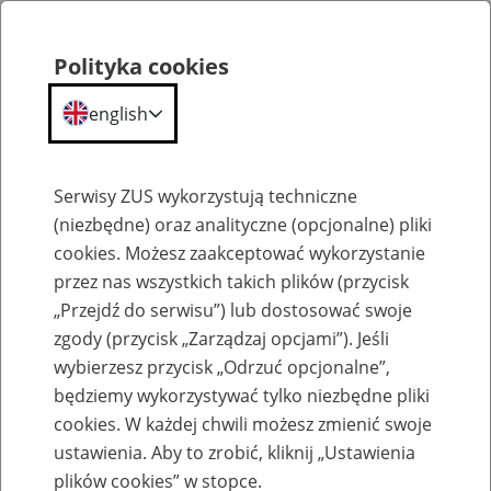
Polityka cookies
english
Menu
Search
Serwisy ZUS wykorzystują techniczne
(niezbędne) oraz analityczne (opcjonalne) pliki
cookies. Możesz zaakceptować wykorzystanie
Umorzenie/odstąpienie od żądania zwrotu należności
przez nas wszystkich takich plików (przycisk
„Przejdź do serwisu”) lub dostosować swoje
zgody (przycisk „Zarządzaj opcjami”). Jeśli
wybierzesz przycisk „Odrzuć opcjonalne”,
będziemy wykorzystywać tylko niezbędne pliki
Umorzenie kosztów egzekucyjnych
cookies. W każdej chwili możesz zmienić swoje
ustawienia. Aby to zrobić, kliknij „Ustawienia
plików cookies” w stopce.