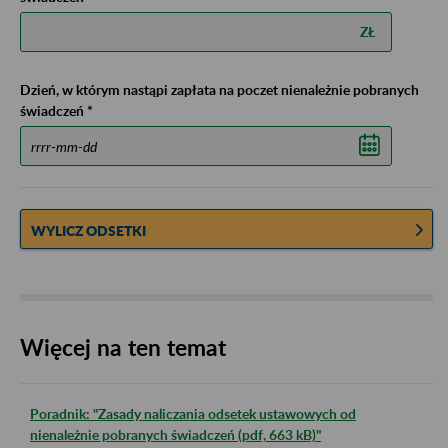
ZŁ
Dzień, w którym nastąpi zapłata na poczet nienależnie pobranych
świadczeń *
WYLICZ ODSETKI
Więcej na ten temat
Poradnik: "Zasady naliczania odsetek ustawowych od
nienależnie pobranych świadczeń (pdf, 663 kB)"