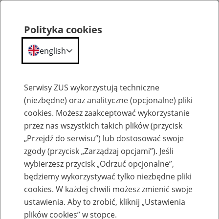
Polityka cookies
english
Menu
Search
Serwisy ZUS wykorzystują techniczne
(niezbędne) oraz analityczne (opcjonalne) pliki
cookies. Możesz zaakceptować wykorzystanie
Rozliczenia z ZUS
przez nas wszystkich takich plików (przycisk
„Przejdź do serwisu”) lub dostosować swoje
zgody (przycisk „Zarządzaj opcjami”). Jeśli
wybierzesz przycisk „Odrzuć opcjonalne”,
będziemy wykorzystywać tylko niezbędne pliki
Kalkulator odsetkowy dla osób
cookies. W każdej chwili możesz zmienić swoje
zobowiązanych do zwrotu
ustawienia. Aby to zrobić, kliknij „Ustawienia
plików cookies” w stopce.
nienależnie pobranych świadczeń