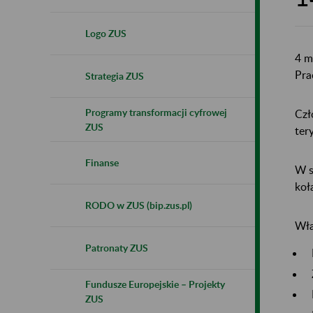
Logo ZUS
4 m
Pra
Strategia ZUS
Programy transformacji cyfrowej
Czł
ZUS
ter
Finanse
W s
koł
RODO w ZUS (bip.zus.pl)
Wła
Patronaty ZUS
Fundusze Europejskie – Projekty
ZUS