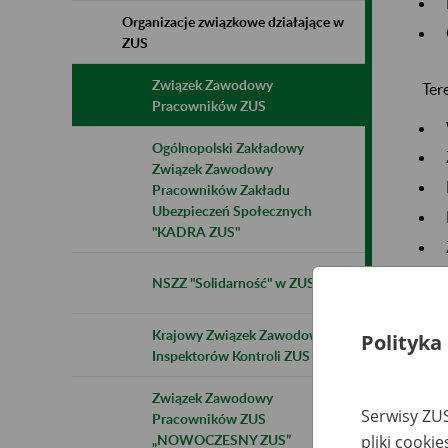
Organizacje związkowe działające w
ZUS
Związek Zawodowy
Ter
Pracowników ZUS
Ogólnopolski Zakładowy
Związek Zawodowy
Pracowników Zakładu
Ubezpieczeń Społecznych
"KADRA ZUS"
NSZZ "Solidarność" w ZUS
Na 
Krajowy Związek Zawodowy
Polityka
jed
Inspektorów Kontroli ZUS
Związek Zawodowy
Zwi
Serwisy ZUS
Pracowników ZUS
„NOWOCZESNY ZUS”
pliki cooki