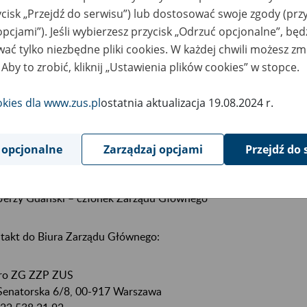
kład Zarządu Głównego ZZP ZUS wchodzą:
ycisk „Przejdź do serwisu”) lub dostosować swoje zgody (przy
opcjami”). Jeśli wybierzesz przycisk „Odrzuć opcjonalne”, bę
Beata Wójcik - Przewodnicząca Związku
ać tylko niezbędne pliki cookies. W każdej chwili możesz zm
Piotr Betliński - Wiceprzewodniczący Zarządu Głównego
 Aby to zrobić, kliknij „Ustawienia plików cookies” w stopce.
Magdalena Strzyżewska - Sekretarz Zarządu Głównego
Grażyna Aksamit - Skarbnik Zarządu Głównego
okies dla www.zus.pl
ostatnia aktualizacja 19.08.2024 r.
Marta Markun – Rzecznik Prasowy Zarządu Głównego
Alicja Borkowska – członek Zarządu Głównego
 opcjonalne
Zarządzaj opcjami
Przejdź do 
Filip Krasoń – członek Zarządu Głównego
Jacek Szambor – członek Zarządu Głównego
Jerzy Gdański – członek Zarządu Głównego
takt do Biura Zarządu Głównego:
ro ZG ZZP ZUS
 Senatorska 6/8, 00-917 Warszawa