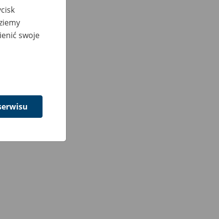
cisk
dziemy
ienić swoje
serwisu