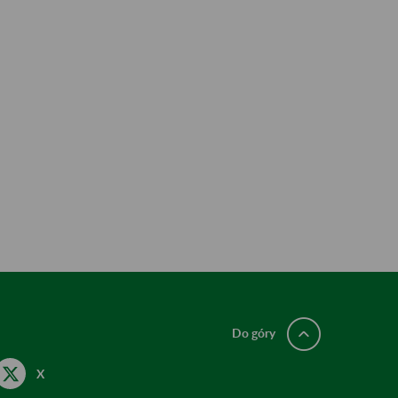
Do góry
X