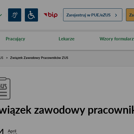
Zarejestruj w
PUE/eZUS
Za
Pracujący
Lekarze
Wzory formularz
ZUS
Związek Zawodowy Pracowników ZUS
wiązek zawodowy pracown
4
April