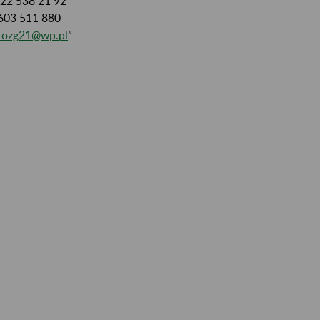
. 22 538 21 92
 603 511 880
rozg21@wp.pl
”