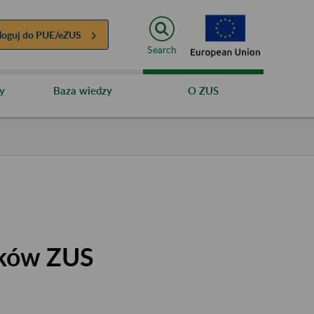
loguj do
PUE/eZUS
Search
y
Baza wiedzy
O ZUS
ików ZUS