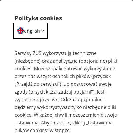
Polityka cookies
english
Menu
Search
Serwisy ZUS wykorzystują techniczne
(niezbędne) oraz analityczne (opcjonalne) pliki
cookies. Możesz zaakceptować wykorzystanie
Kapitał początkowy
przez nas wszystkich takich plików (przycisk
„Przejdź do serwisu”) lub dostosować swoje
zgody (przycisk „Zarządzaj opcjami”). Jeśli
wybierzesz przycisk „Odrzuć opcjonalne”,
będziemy wykorzystywać tylko niezbędne pliki
Jakie są zasady ustalania podstawy
cookies. W każdej chwili możesz zmienić swoje
wymiaru
ustawienia. Aby to zrobić, kliknij „Ustawienia
plików cookies” w stopce.