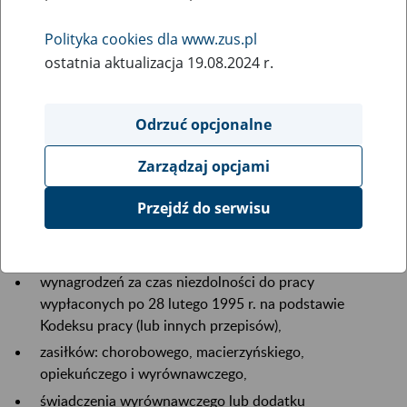
20
March
2017
Polityka cookies dla www.zus.pl
ostatnia aktualizacja 19.08.2024 r.
Do ustalenia podstawy wymiaru Twojego kapitału
początkowego przyjmujemy osiągane przed 1999 r.:
Odrzuć opcjonalne
wynagrodzenie (dochód), które stanowiło podstawę
Zarządzaj opcjami
wymiaru składek na ubezpieczenie społeczne,
uposażenie – dla byłych żołnierzy lub funkcjonariuszy.
Przejdź do serwisu
Doliczymy Ci też m.in. wypłacone kwoty:
wynagrodzeń za czas niezdolności do pracy
wypłaconych po 28 lutego 1995 r. na podstawie
Kodeksu pracy (lub innych przepisów),
zasiłków: chorobowego, macierzyńskiego,
opiekuńczego i wyrównawczego,
świadczenia wyrównawczego lub dodatku