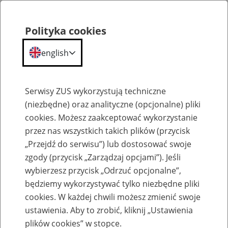
Polityka cookies
english
Menu
Search
Serwisy ZUS wykorzystują techniczne
(niezbędne) oraz analityczne (opcjonalne) pliki
cookies. Możesz zaakceptować wykorzystanie
Zmniejszenie lub zawieszenie świadczeń pracujących emerytów i rencistów
przez nas wszystkich takich plików (przycisk
„Przejdź do serwisu”) lub dostosować swoje
zgody (przycisk „Zarządzaj opcjami”). Jeśli
wybierzesz przycisk „Odrzuć opcjonalne”,
będziemy wykorzystywać tylko niezbędne pliki
Dobrowolna wpłata na Fundusz
cookies. W każdej chwili możesz zmienić swoje
Ubezpieczeń Społecznych
ustawienia. Aby to zrobić, kliknij „Ustawienia
plików cookies” w stopce.