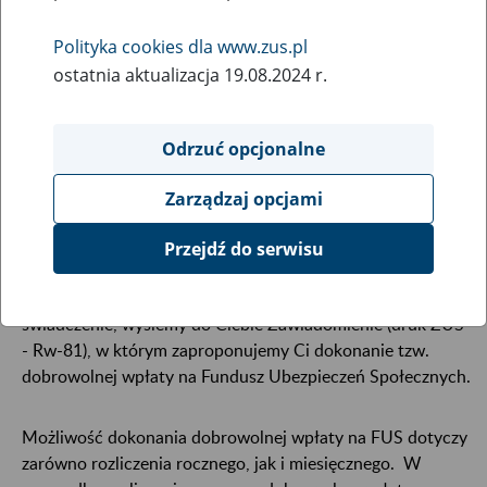
29
June
2018
Polityka cookies dla www.zus.pl
ostatnia aktualizacja 19.08.2024 r.
Twój przychód przekroczył wyższą kwotę graniczną?
Dowiedz się, co możesz zrobić, żebyśmy nie zawiesili
Odrzuć opcjonalne
Twojego świadczenia.
Zarządzaj opcjami
Jeżeli w rozliczanym roku kalendarzowym uzyskałeś
przychód w wysokości powodującej zawieszenie emerytury
Przejdź do serwisu
lub renty to możemy rozliczyć świadczenie w
korzystniejszy sposób. Zanim rozliczymy Twoje
świadczenie, wyślemy do Ciebie Zawiadomienie (druk ZUS
- Rw-81), w którym zaproponujemy Ci dokonanie tzw.
dobrowolnej wpłaty na Fundusz Ubezpieczeń Społecznych.
Możliwość dokonania dobrowolnej wpłaty na FUS dotyczy
zarówno rozliczenia rocznego, jak i miesięcznego. W