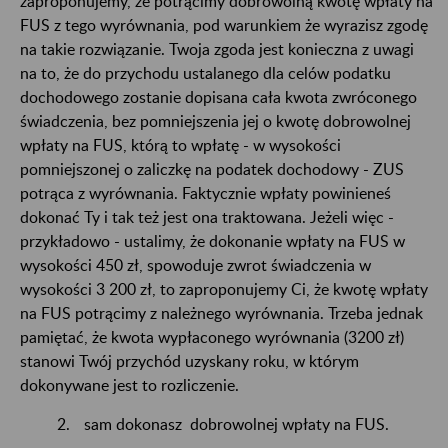
zaproponujemy, że potrącimy dobrowolną kwotę wpłaty na
FUS z tego wyrównania, pod warunkiem że wyrazisz zgodę
na takie rozwiązanie. Twoja zgoda jest konieczna z uwagi
na to, że do przychodu ustalanego dla celów podatku
dochodowego zostanie dopisana cała kwota zwróconego
świadczenia, bez pomniejszenia jej o kwotę dobrowolnej
wpłaty na FUS, którą to wpłatę - w wysokości
pomniejszonej o zaliczkę na podatek dochodowy - ZUS
potrąca z wyrównania. Faktycznie wpłaty powinieneś
dokonać Ty i tak też jest ona traktowana. Jeżeli więc -
przykładowo - ustalimy, że dokonanie wpłaty na FUS w
wysokości 450 zł, spowoduje zwrot świadczenia w
wysokości 3 200 zł, to zaproponujemy Ci, że kwotę wpłaty
na FUS potrącimy z należnego wyrównania. Trzeba jednak
pamiętać, że kwota wypłaconego wyrównania (3200 zł)
stanowi Twój przychód uzyskany roku, w którym
dokonywane jest to rozliczenie.
sam dokonasz dobrowolnej wpłaty na FUS.