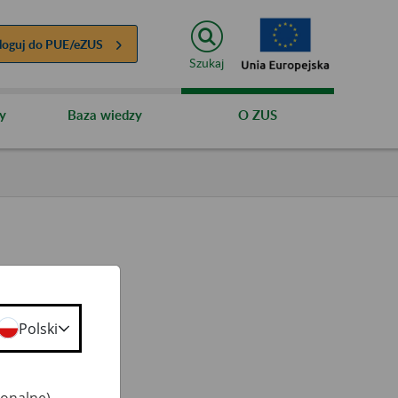
loguj do
PUE/eZUS
Szukaj
y
Baza wiedzy
O ZUS
Polski