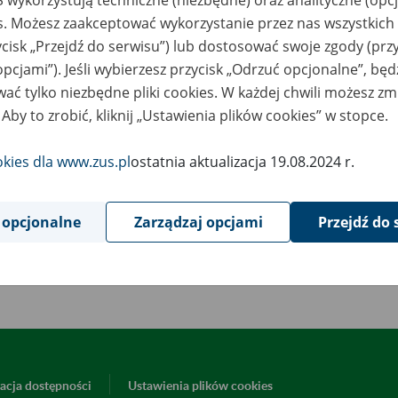
 wykorzystują techniczne (niezbędne) oraz analityczne (opc
4
es. Możesz zaakceptować wykorzystanie przez nas wszystkich 
Koszalin: publiczny pisemny przetarg 
sierpnia
2026
LIFE 1.5 CDTI
ycisk „Przejdź do serwisu”) lub dostosować swoje zgody (przy
opcjami”). Jeśli wybierzesz przycisk „Odrzuć opcjonalne”, bę
4
Koszalin: publiczny pisemny przetarg na
sierpnia
ać tylko niezbędne pliki cookies. W każdej chwili możesz zm
2026
Custom 2.0 TDCI
 Aby to zrobić, kliknij „Ustawienia plików cookies” w stopce.
3
Warszawa: pisemny przetarg ofertowy na
sierpnia
2026
pojazdu - Skoda Superb III 2.0 TSI MR`2
okies dla www.zus.pl
ostatnia aktualizacja 19.08.2024 r.
29
Poznań: pisemny przetarg ofertowy w sp
lipca
2026
 opcjonalne
Zarządzaj opcjami
Przejdź do 
17
Słupsk: sprzedaż używanego samochod
lipca
2026
E6.2 2.9t.
acja dostępności
Ustawienia plików cookies