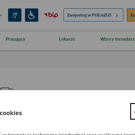
Zarejestruj w
PUE/eZUS
Za
Pracujący
Lekarze
Wzory formularz
 cookies
Mienie zbędne