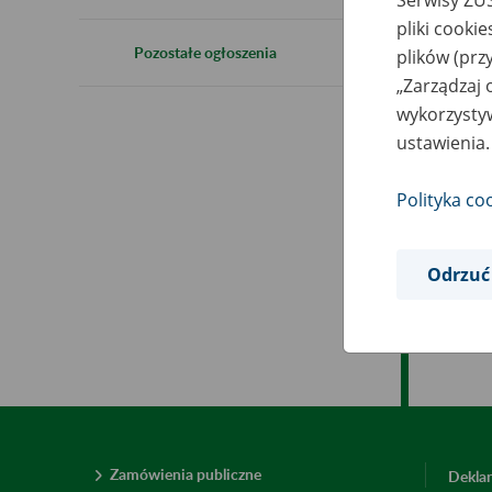
Serwisy ZUS
pliki cooki
Pozostałe ogłoszenia
plików (prz
„Zarządzaj 
wykorzystyw
ustawienia.
Polityka co
Odrzuć
Zamówienia publiczne
Deklar