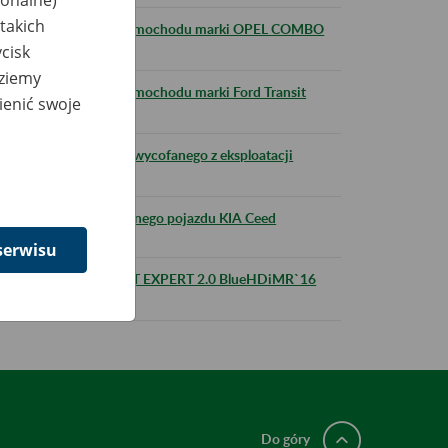
jonalne)
takich
na sprzedaż używanego samochodu marki OPEL COMBO
cisk
dziemy
 sprzedaż używanego samochodu marki Ford Transit
ienić swoje
 sprzedaż używanego, wycofanego z eksploatacji
0 E6d
rawie sprzedaży używanego pojazdu KIA Ceed
serwisu
u służbowego PEUGEOT EXPERT 2.0 BlueHDiMR`16
Do góry