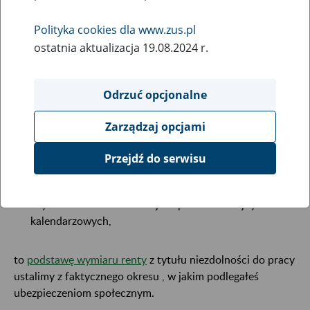
6
June
2018
Polityka cookies dla www.zus.pl
ostatnia aktualizacja 19.08.2024 r.
Starasz się o rentę z tytułu niezdolności do pracy, a nie
masz jeszcze skończonych 30 lat? Dowiedz się, jak
Odrzuć opcjonalne
będziemy ustalać podstawę wymiaru Twojej renty.
Zarządzaj opcjami
Jeśli spełniasz oba poniższe warunki:
Przejdź do serwisu
Twoja niezdolność do pracy powstała, zanim
skończyłeś 30 lat,
uzyskiwałeś zarobki krócej niż przez 10 kolejnych lat
kalendarzowych,
to
podstawę wymiaru renty
z tytułu niezdolności do pracy
ustalimy z faktycznego okresu , w jakim podlegałeś
ubezpieczeniom społecznym.