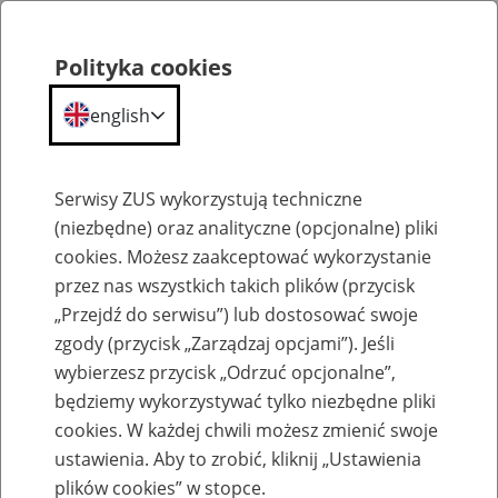
Polityka cookies
english
Menu
Search
Serwisy ZUS wykorzystują techniczne
(niezbędne) oraz analityczne (opcjonalne) pliki
cookies. Możesz zaakceptować wykorzystanie
Podstawa wymiaru emerytur i rent
przez nas wszystkich takich plików (przycisk
„Przejdź do serwisu”) lub dostosować swoje
zgody (przycisk „Zarządzaj opcjami”). Jeśli
wybierzesz przycisk „Odrzuć opcjonalne”,
będziemy wykorzystywać tylko niezbędne pliki
Podstawa wymiaru renty dla osoby
cookies. W każdej chwili możesz zmienić swoje
przed 30 rokiem życia
ustawienia. Aby to zrobić, kliknij „Ustawienia
plików cookies” w stopce.