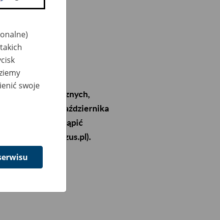
jonalne)
takich
cisk
dziemy
ienić swoje
bezpieczeń Społecznych,
ch w dniach 11 października
 08:00, mogą wystąpić
macyjnego (pue.zus.pl).
ane.
serwisu