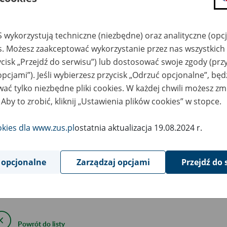
0
October
 wykorzystują techniczne (niezbędne) oraz analityczne (opc
2013
es. Możesz zaakceptować wykorzystanie przez nas wszystkich 
ycisk „Przejdź do serwisu”) lub dostosować swoje zgody (przy
opcjami”). Jeśli wybierzesz przycisk „Odrzuć opcjonalne”, bę
anowni Państwo,
ać tylko niezbędne pliki cookies. W każdej chwili możesz zm
rzyczyn natury technicznej, niezależnych od Zakładu U
 Aby to zrobić, kliknij „Ustawienia plików cookies” w stopce.
ązanych z koniecznością wykonania prac konserwacyjny
3 od godziny 20:00, do 23 października 2013 do godziny
okies dla www.zus.pl
ostatnia aktualizacja 19.08.2024 r.
źnienia w udostępnianiu za pośrednictwem Portalu Infor
których danych, jeśli były one w tym okresie modyfikow
 opcjonalne
Zarządzaj opcjami
Przejdź do 
owstałe utrudnienia przepraszamy.
Powrót do listy