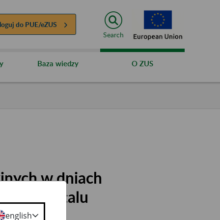
loguj do
PUE/eZUS
Search
y
Baza wiedzy
O ZUS
jnych w dniach
owego Portalu
english