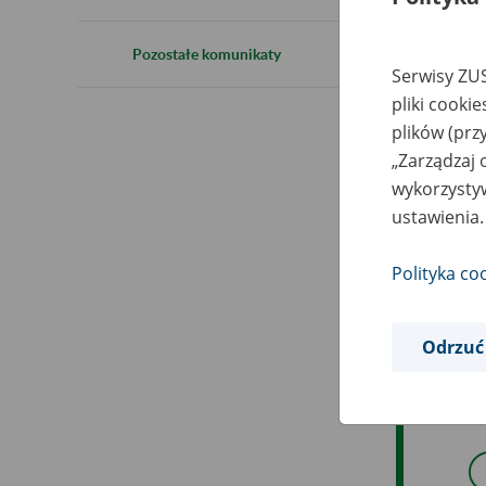
1
Pozostałe komunikaty
Serwisy ZUS
pliki cooki
plików (prz
„Zarządzaj 
Sz
wykorzystyw
Z p
ustawienia.
zwi
201
Polityka co
opó
nie
Odrzuć
Za p