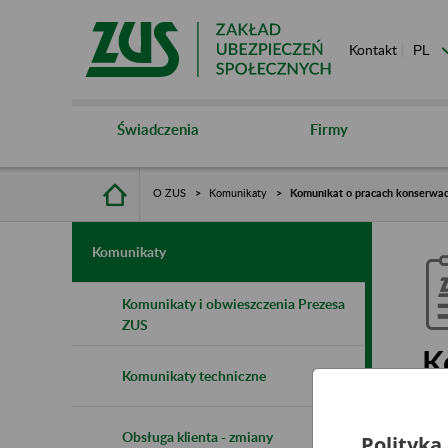
Kontakt
Świadczenia
Firmy
O ZUS
Komunikaty
Komunikat o pracach konserwacy
Komunikaty
Komunikaty i obwieszczenia Prezesa
ZUS
K
Komunikaty techniczne
1
I
Obsługa klienta - zmiany
Polityka