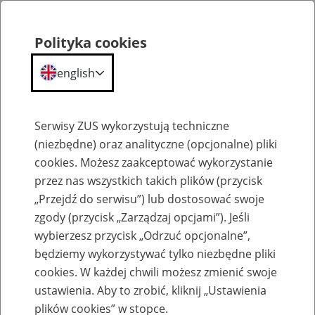
Polityka cookies
english
Menu
Search
Serwisy ZUS wykorzystują techniczne
(niezbędne) oraz analityczne (opcjonalne) pliki
cookies. Możesz zaakceptować wykorzystanie
Komunikaty
przez nas wszystkich takich plików (przycisk
„Przejdź do serwisu”) lub dostosować swoje
zgody (przycisk „Zarządzaj opcjami”). Jeśli
wybierzesz przycisk „Odrzuć opcjonalne”,
będziemy wykorzystywać tylko niezbędne pliki
cookies. W każdej chwili możesz zmienić swoje
Komunikat Prezesa Zakładu Ubezpieczeń
ustawienia. Aby to zrobić, kliknij „Ustawienia
Społecznych z dnia 14 lutego 2013 r. w
plików cookies” w stopce.