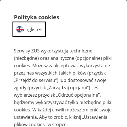
Polityka cookies
english
Menu
Search
Serwisy ZUS wykorzystują techniczne
(niezbędne) oraz analityczne (opcjonalne) pliki
cookies. Możesz zaakceptować wykorzystanie
Komunikaty
przez nas wszystkich takich plików (przycisk
„Przejdź do serwisu”) lub dostosować swoje
zgody (przycisk „Zarządzaj opcjami”). Jeśli
wybierzesz przycisk „Odrzuć opcjonalne”,
będziemy wykorzystywać tylko niezbędne pliki
cookies. W każdej chwili możesz zmienić swoje
Komunikat Prezesa Zakładu Ubezpieczeń
ustawienia. Aby to zrobić, kliknij „Ustawienia
Społecznych z dnia 18 lutego 2014 r. w
plików cookies” w stopce.