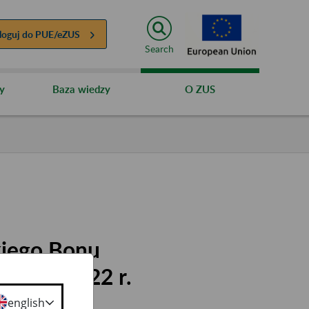
loguj do
PUE/eZUS
Search
y
Baza wiedzy
O ZUS
kiego Bonu
marca 2022 r.
english