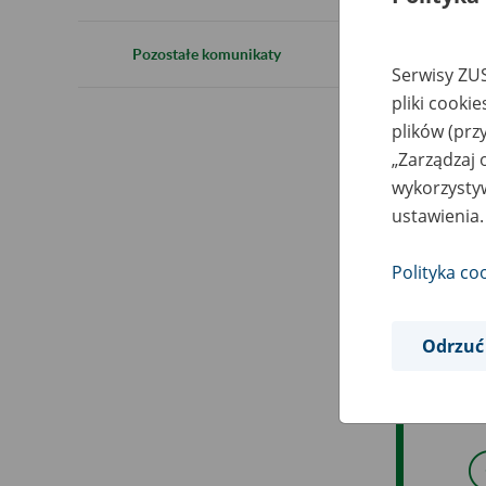
2
Pozostałe komunikaty
Serwisy ZUS
pliki cooki
W z
plików (prz
21:
„Zarządzaj 
Tur
wykorzystyw
ustawienia.
Polityka co
W t
Odrzuć
Prz