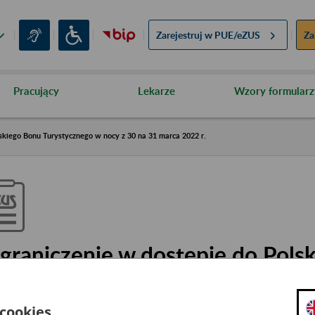
Zarejestruj w
PUE/eZUS
Za
Pracujący
Lekarze
Wzory formularz
skiego Bonu Turystycznego w nocy z 30 na 31 marca 2022 r.
graniczenie w dostępie do Pols
urystycznego w nocy z 30 na 31 
 cookies