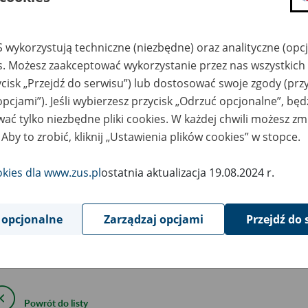
8
March
2022
 wykorzystują techniczne (niezbędne) oraz analityczne (opc
es. Możesz zaakceptować wykorzystanie przez nas wszystkich 
wiązku z koniecznością przeprowadzenia prac serwisowych
30 m
ycisk „Przejdź do serwisu”) lub dostosować swoje zgody (przy
00 do godziny 06:00
następnego dnia, wystąpią ograniczenia w 
opcjami”). Jeśli wybierzesz przycisk „Odrzuć opcjonalne”, bę
ystycznego:
ać tylko niezbędne pliki cookies. W każdej chwili możesz zm
 Aby to zrobić, kliknij „Ustawienia plików cookies” w stopce.
w portalu Platforma Usług Elektronicznych i poszczególnych jeg
bonu oraz podmiotów turystycznych,
okies dla www.zus.pl
ostatnia aktualizacja 19.08.2024 r.
w aplikacji Recepcjonisty.
ym czasie pozostałe funkcje portalu będą dostępne.
 opcjonalne
Zarządzaj opcjami
Przejdź do 
epraszamy za utrudnienia.
Powrót do listy