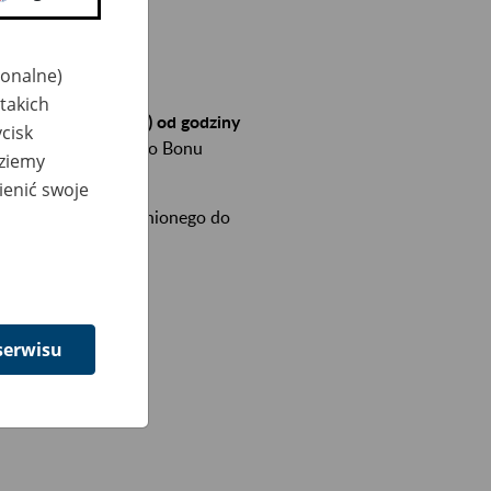
jonalne)
takich
arca 2022 r. (środa) od godziny
cisk
dostępie do Polskiego Bonu
dziemy
ienić swoje
o funkcji dla uprawnionego do
serwisu