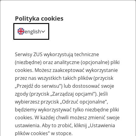
Polityka cookies
english
Menu
Search
Serwisy ZUS wykorzystują techniczne
(niezbędne) oraz analityczne (opcjonalne) pliki
cookies. Możesz zaakceptować wykorzystanie
Komunikaty
przez nas wszystkich takich plików (przycisk
„Przejdź do serwisu”) lub dostosować swoje
zgody (przycisk „Zarządzaj opcjami”). Jeśli
wybierzesz przycisk „Odrzuć opcjonalne”,
będziemy wykorzystywać tylko niezbędne pliki
cookies. W każdej chwili możesz zmienić swoje
Przywrócenie pełnej funkcjonalności PUE
ustawienia. Aby to zrobić, kliknij „Ustawienia
ZUS
plików cookies” w stopce.