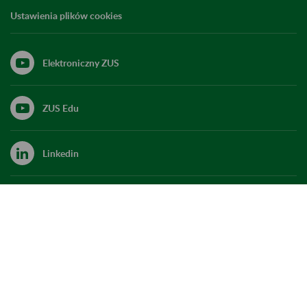
Ustawienia plików cookies
Elektroniczny ZUS
ZUS Edu
Linkedin
X
Kanał RSS
Do góry