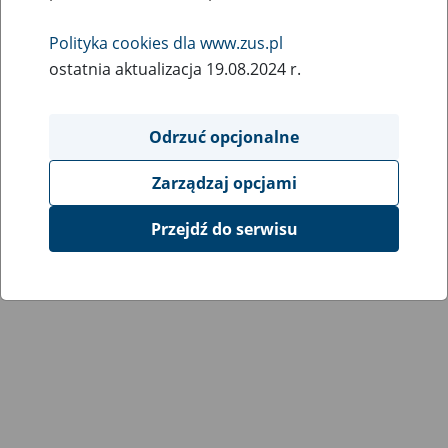
10
February
Polityka cookies dla www.zus.pl
2021
ostatnia aktualizacja 19.08.2024 r.
Informujemy, że przywróciliśmy pełną
Odrzuć opcjonalne
funkcjonalność portalu PUE ZUS.
Zarządzaj opcjami
Przepraszamy za utrudnienia.
Przejdź do serwisu
Powrót do listy