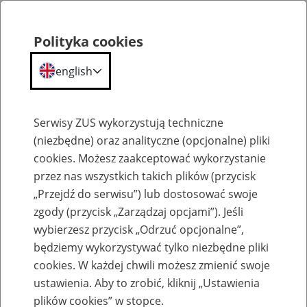
Polityka cookies
english
Menu
Search
Serwisy ZUS wykorzystują techniczne
(niezbędne) oraz analityczne (opcjonalne) pliki
cookies. Możesz zaakceptować wykorzystanie
Bieżące wyjaśnienia komórek merytorycznych
przez nas wszystkich takich plików (przycisk
„Przejdź do serwisu”) lub dostosować swoje
zgody (przycisk „Zarządzaj opcjami”). Jeśli
wybierzesz przycisk „Odrzuć opcjonalne”,
będziemy wykorzystywać tylko niezbędne pliki
cookies. W każdej chwili możesz zmienić swoje
Uprawnienia emerytalne dla osób
ustawienia. Aby to zrobić, kliknij „Ustawienia
walczących o wolną Polskę
plików cookies” w stopce.