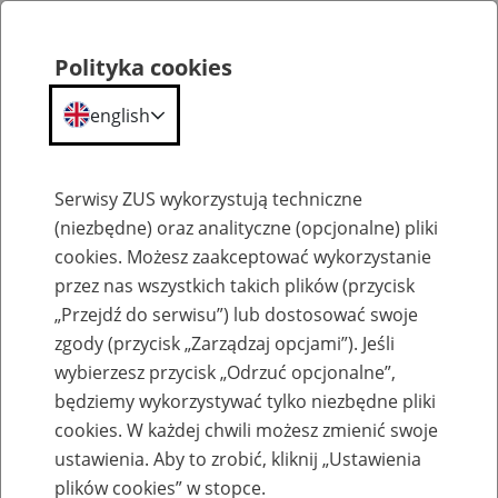
Polityka cookies
english
Menu
Search
Serwisy ZUS wykorzystują techniczne
(niezbędne) oraz analityczne (opcjonalne) pliki
cookies. Możesz zaakceptować wykorzystanie
Bieżące wyjaśnienia komórek merytorycznych
przez nas wszystkich takich plików (przycisk
„Przejdź do serwisu”) lub dostosować swoje
zgody (przycisk „Zarządzaj opcjami”). Jeśli
wybierzesz przycisk „Odrzuć opcjonalne”,
będziemy wykorzystywać tylko niezbędne pliki
cookies. W każdej chwili możesz zmienić swoje
Zasady naliczania odsetek ustawowych od
ustawienia. Aby to zrobić, kliknij „Ustawienia
nienależnie pobranych świadczeń
plików cookies” w stopce.