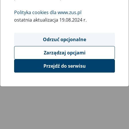
7
May
Polityka cookies dla www.zus.pl
2013
ostatnia aktualizacja 19.08.2024 r.
Pobierz zasady naliczania odsetek ustawowych od
Odrzuć opcjonalne
nienależnie pobranych świadczeń (pdf, 219 KB)
Zarządzaj opcjami
Powrót do listy
Przejdź do serwisu