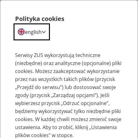
Polityka cookies
english
Menu
Search
Serwisy ZUS wykorzystują techniczne
(niezbędne) oraz analityczne (opcjonalne) pliki
cookies. Możesz zaakceptować wykorzystanie
Bieżące wyjaśnienia komórek merytorycznych
przez nas wszystkich takich plików (przycisk
„Przejdź do serwisu”) lub dostosować swoje
zgody (przycisk „Zarządzaj opcjami”). Jeśli
wybierzesz przycisk „Odrzuć opcjonalne”,
będziemy wykorzystywać tylko niezbędne pliki
cookies. W każdej chwili możesz zmienić swoje
Zasiłek chorobowy dla pracowników,
ustawienia. Aby to zrobić, kliknij „Ustawienia
którzy ukończyli 50 rok życia
plików cookies” w stopce.