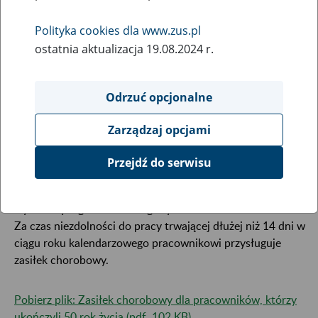
30
January
Polityka cookies dla www.zus.pl
2009
ostatnia aktualizacja 19.08.2024 r.
Zgodnie z art. 92 Kodeksu pracy - za czas niezdolności
Odrzuć opcjonalne
pracownika do pracy wskutek choroby lub odosobnienia w
związku z chorobą zakaźną trwającej, w przypadku
Zarządzaj opcjami
pracownika, który ukończył 50 rok życia, łącznie do 14 dni
w ciągu roku kalendarzowego – pracownik zachowuje
Przejdź do serwisu
prawo do 80% wynagrodzenia, chyba że obowiązujące u
danego pracodawcy przepisy prawa pracy przewidują
wyższe wynagrodzenie z tego tytułu.
Za czas niezdolności do pracy trwającej dłużej niż 14 dni w
ciągu roku kalendarzowego pracownikowi przysługuje
zasiłek chorobowy.
Pobierz plik: Zasiłek chorobowy dla pracowników, którzy
ukończyli 50 rok życia (pdf, 102 KB)