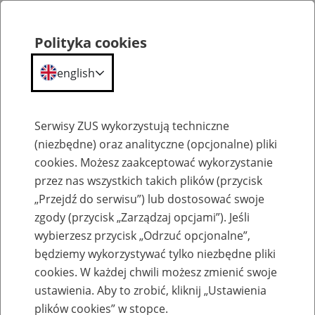
Polityka cookies
english
Menu
Search
Serwisy ZUS wykorzystują techniczne
(niezbędne) oraz analityczne (opcjonalne) pliki
cookies. Możesz zaakceptować wykorzystanie
O ZUS
przez nas wszystkich takich plików (przycisk
„Przejdź do serwisu”) lub dostosować swoje
zgody (przycisk „Zarządzaj opcjami”). Jeśli
wybierzesz przycisk „Odrzuć opcjonalne”,
będziemy wykorzystywać tylko niezbędne pliki
Aktualności
cookies. W każdej chwili możesz zmienić swoje
ustawienia. Aby to zrobić, kliknij „Ustawienia
16
September
2024
plików cookies” w stopce.