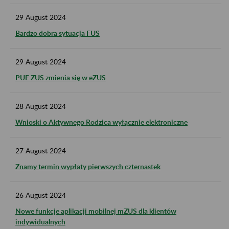
29
August
2024
Bardzo dobra sytuacja FUS
29
August
2024
PUE ZUS zmienia się w eZUS
28
August
2024
Wnioski o Aktywnego Rodzica wyłącznie elektroniczne
27
August
2024
Znamy termin wypłaty pierwszych czternastek
26
August
2024
Nowe funkcje aplikacji mobilnej mZUS dla klientów
indywidualnych