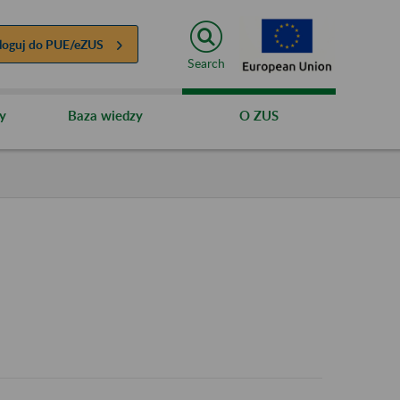
loguj do
PUE/eZUS
Search
y
Baza wiedzy
O ZUS