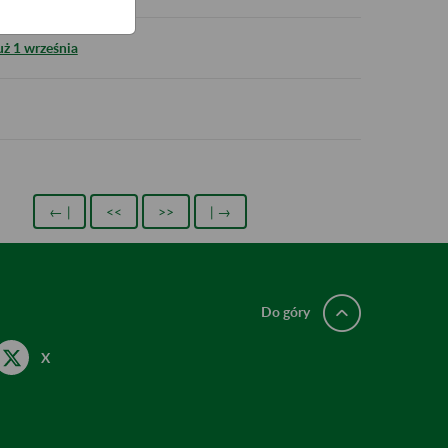
uż 1 września
← |
<<
>>
| →
Do góry
X