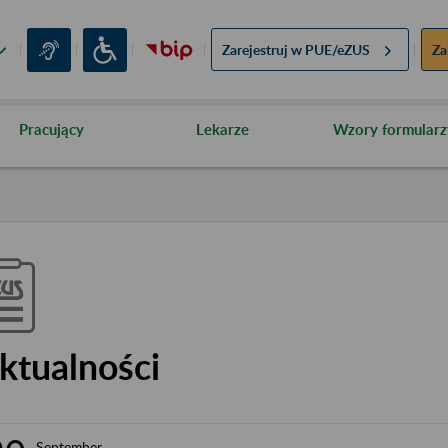
Zarejestruj w
PUE/eZUS
Za
Pracujący
Lekarze
Wzory formularz
ktualności
September