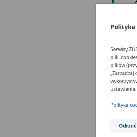
Polityka
Serwisy ZUS
pliki cooki
plików (prz
„Zarządzaj 
wykorzystyw
ustawienia.
Polityka co
Odrzuć