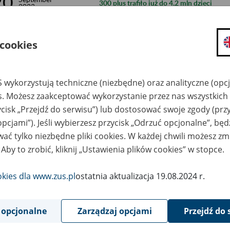
20
300 plus trafiło już do 4,2 mln dzieci
2023
15
September
mZUS dla Lekarza – kolejna aplikacja mo
2023
 cookies
11
Prof. Gertruda Uścińska i Zakład Ubezpie
September
2023
in Poland 2023
 wykorzystują techniczne (niezbędne) oraz analityczne (opc
7
September
es. Możesz zaakceptować wykorzystanie przez nas wszystkich 
ZUS jest jednym z kluczowych elementów
2023
ycisk „Przejdź do serwisu”) lub dostosować swoje zgody (przy
opcjami”). Jeśli wybierzesz przycisk „Odrzuć opcjonalne”, bę
7
September
Dobra sytuacja Funduszu Ubezpieczeń S
2023
ać tylko niezbędne pliki cookies. W każdej chwili możesz zm
 Aby to zrobić, kliknij „Ustawienia plików cookies” w stopce.
6
September
Zmiany w podstawie wymiaru świadczeń 
2023
okies dla www.zus.pl
ostatnia aktualizacja 19.08.2024 r.
1
September
ZUS jest gotowy do wypłaty czternastek
2023
 opcjonalne
Zarządzaj opcjami
Przejdź do 
30
August
Budzimy zrozumienie – Dzień Osób z Ni
2023