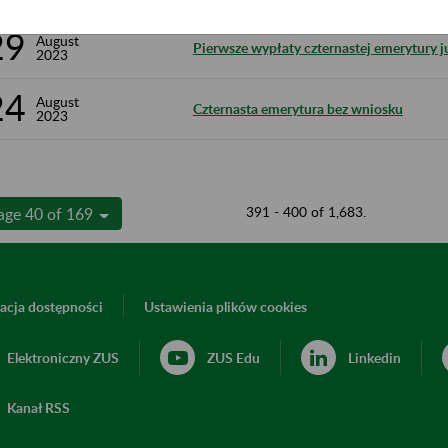
29
August
Pierwsze wypłaty czternastej emerytury j
2023
24
August
Czternasta emerytura bez wniosku
2023
391 - 400 of 1,683.
age 40 of 169
acja dostępności
Ustawienia plików cookies
Elektroniczny ZUS
ZUS Edu
Linkedin
Kanał RSS