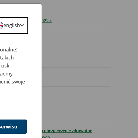
płatników składek za 2022 r.
english
jonalne)
takich
cisk
dziemy
atników składek
ienić swoje
pieczeń
serwisu
ek opłacania składki na ubezpieczenie zdrowotne
lone grupy ubezpieczonych