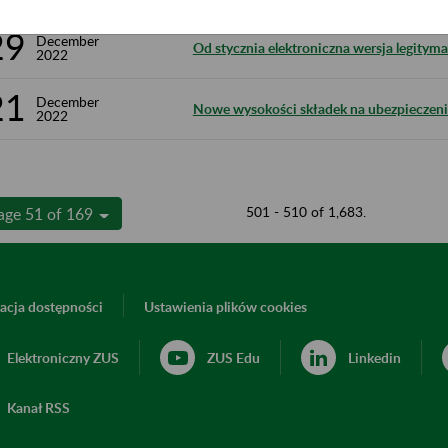
29
December
Od stycznia elektroniczna wersja legitymac
2022
21
December
Nowe wysokości składek na ubezpieczenia
2022
501 - 510 of 1,683.
age 51 of 169
acja dostępności
Ustawienia plików cookies
Elektroniczny ZUS
ZUS Edu
Linkedin
Kanał RSS