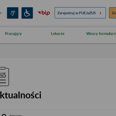
Zarejestruj w
PUE/eZUS
Za
Pracujący
Lekarze
Wzory formularz
ktualności
January