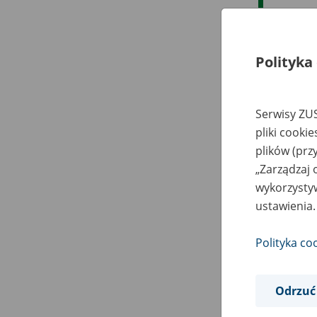
Polityka
Serwisy ZUS
pliki cooki
plików (prz
„Zarządzaj 
wykorzystyw
ustawienia.
Polityka co
Odrzuć