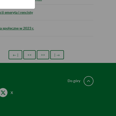
ji emeryta i rencisty
 społeczne w 2023 r.
← |
<<
>>
| →
Do góry
X