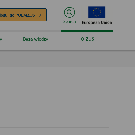
loguj do
PUE/eZUS
Search
y
Baza wiedzy
O ZUS