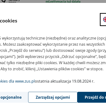
9
mLegitymacja już działa
2023
5
January
Informacja o stanie rozliczeń na kontach 
2023
 cookies
5
January
Obsługa klientów w ZUS w 2022 roku
2023
 wykorzystują techniczne (niezbędne) oraz analityczne (opc
3
January
es. Możesz zaakceptować wykorzystanie przez nas wszystkich 
Cele ZUS na 2023 rok
2023
ycisk „Przejdź do serwisu”) lub dostosować swoje zgody (przy
1
opcjami”). Jeśli wybierzesz przycisk „Odrzuć opcjonalne”, bę
January
eZUS – obowiązek założenia konta dla pł
2023
ać tylko niezbędne pliki cookies. W każdej chwili możesz zm
 Aby to zrobić, kliknij „Ustawienia plików cookies” w stopce.
30
December
E-ZLA – duże ułatwienie dla lekarzy
2022
okies dla www.zus.pl
ostatnia aktualizacja 19.08.2024 r.
30
December
Od 1 stycznia 2023 r. nowy tytuł do ubez
2022
 opcjonalne
Zarządzaj opcjami
Przejdź do 
29
Od 1 stycznia 2023 r. wyłączony obowiąz
December
2022
finansowanej z budżetu państwa za okreś