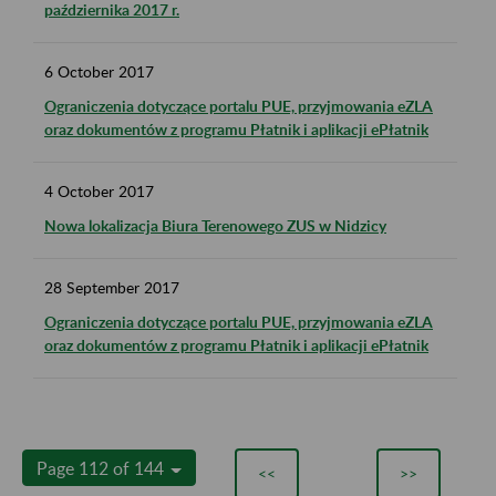
października 2017 r.
6
October
2017
Ograniczenia dotyczące portalu PUE, przyjmowania eZLA
oraz dokumentów z programu Płatnik i aplikacji ePłatnik
4
October
2017
Nowa lokalizacja Biura Terenowego ZUS w Nidzicy
28
September
2017
Ograniczenia dotyczące portalu PUE, przyjmowania eZLA
oraz dokumentów z programu Płatnik i aplikacji ePłatnik
Page 112 of 144
<<
>>