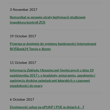
3
November
2017
Komunikat w sprawie utraty legitymacji służbowej
inspektora kontroli ZUS
19
October
2017
Przerwa w dostępie do systemu bankowości internetowej
BOŚBank24 Twoje e-Konto
11
October
2017
Informacja Zakładu Ubezpieczeń Społecznych z dnia 10
października 2017 r. o kradzieży, zniszczeniu, zagubieniu i
zaginięciu druków zaświadczeń lekarskich o czasowej
niezdolności do pracy
6
October
2017
Dostępność usług na ePUAP i PUE w dniach 6 - 7