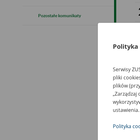
Pozostałe komunikaty
Polityka
Serwisy ZUS
pliki cooki
plików (prz
„Zarządzaj 
wykorzystyw
ustawienia.
Polityka co