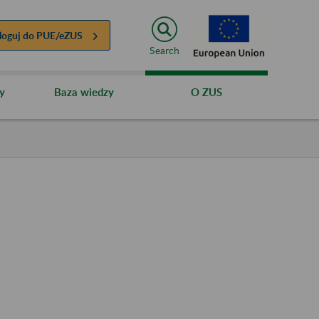
loguj do
PUE/eZUS
Search
y
Baza wiedzy
O ZUS