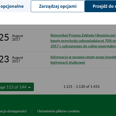
odsetek za zwłokę i opłaty prolongacyjne
 opcjonalne
Zarządzaj opcjami
Przejdź do 
2017 r.
25
Program Płatnik - informacja o niedostę
August
2017
25
Komunikat Prezesa Zakładu Ubezpieczeń S
August
2017
kwoty przychodu odpowiadającej 70% prz
2017 r. ogłoszonego do celów emerytalny
23
Informacja w sprawie utraty przez inspe
August
2017
legitymacji służbowej
1,121 - 1,130 of 1,433.
age 113 of 144
acja dostępności
Ustawienia plików cookies