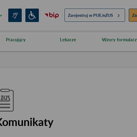
Zarejestruj w
PUE/eZUS
Za
Pracujący
Lekarze
Wzory formularz
Komunikaty