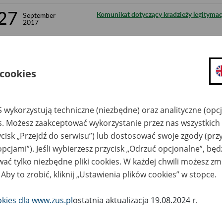
27
Komunikat dotyczący kradzieży legitymacj
September
2017
25
Komunikat dotyczący kradzieży legitymacj
September
2017
 cookies
21
Przerwa w dostępie do systemu bankowo
September
2017
15
Niedostępność PUE oraz serwisów inte
September
 wykorzystują techniczne (niezbędne) oraz analityczne (opc
2017
es. Możesz zaakceptować wykorzystanie przez nas wszystkich 
6
ycisk „Przejdź do serwisu”) lub dostosować swoje zgody (przy
Obwieszczenie Prezesa Zakładu Ubezpiecz
September
2017
wskaźnika waloryzacji podstawy wymiaru 
opcjami”). Jeśli wybierzesz przycisk „Odrzuć opcjonalne”, bę
świadczenia rehabilitacyjnego w IV kwarta
ać tylko niezbędne pliki cookies. W każdej chwili możesz zm
 Aby to zrobić, kliknij „Ustawienia plików cookies” w stopce.
29
Konkursy ofert na świadczenie usług reha
August
2017
okies dla www.zus.pl
ostatnia aktualizacja 19.08.2024 r.
28
Komunikat Prezesa Zakładu Ubezpieczeń S
August
2017
wysokości wskaźnika kwartalnej waloryza