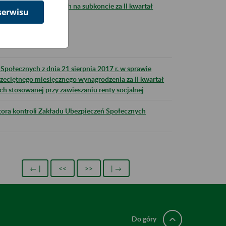
j, zewidencjonowanych na subkoncie za II kwartał
serwisu
pności
połecznych z dnia 21 sierpnia 2017 r. w sprawie
eciętnego miesięcznego wynagrodzenia za II kwartał
ch stosowanej przy zawieszaniu renty socjalnej
ktora kontroli Zakładu Ubezpieczeń Społecznych
← |
<<
>>
| →
Do góry