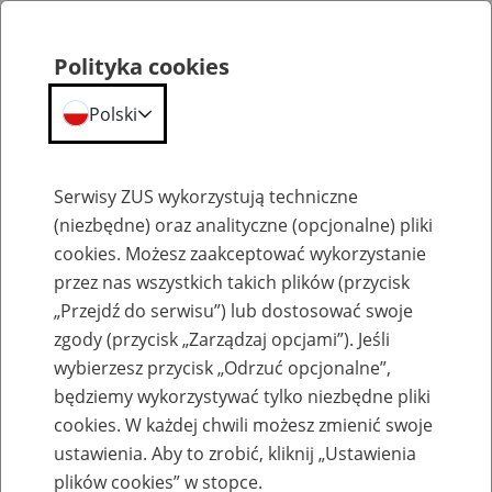
Polityka cookies
Polski
Menu
Szukaj
Serwisy ZUS wykorzystują techniczne
(niezbędne) oraz analityczne (opcjonalne) pliki
cookies. Możesz zaakceptować wykorzystanie
Emerytury
przez nas wszystkich takich plików (przycisk
„Przejdź do serwisu”) lub dostosować swoje
zgody (przycisk „Zarządzaj opcjami”). Jeśli
wybierzesz przycisk „Odrzuć opcjonalne”,
będziemy wykorzystywać tylko niezbędne pliki
Baza zlikwidowanych lub
cookies. W każdej chwili możesz zmienić swoje
przekształconych zakładów pracy
ustawienia. Aby to zrobić, kliknij „Ustawienia
plików cookies” w stopce.