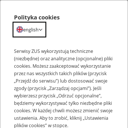
Polityka cookies
english
Menu
Search
Serwisy ZUS wykorzystują techniczne
(niezbędne) oraz analityczne (opcjonalne) pliki
cookies. Możesz zaakceptować wykorzystanie
Komunikaty
przez nas wszystkich takich plików (przycisk
„Przejdź do serwisu”) lub dostosować swoje
zgody (przycisk „Zarządzaj opcjami”). Jeśli
wybierzesz przycisk „Odrzuć opcjonalne”,
będziemy wykorzystywać tylko niezbędne pliki
cookies. W każdej chwili możesz zmienić swoje
Komunikat Prezesa Zakładu Ubezpieczeń
ustawienia. Aby to zrobić, kliknij „Ustawienia
Społecznych z dnia 7 września 2023 r. w
plików cookies” w stopce.