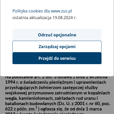
sprawie kwoty świadczenia pieniężnego
przysługującego żołnierzom zastępczej
Polityka cookies dla www.zus.pl
służby wojskowej przymusowo
ostatnia aktualizacja 19.08.2024 r.
zatrudnianym w kopalniach węgla,
kamieniołomach, zakładach rud uranu i
Odrzuć opcjonalne
batalionach budowlanych
Zarządzaj opcjami
21
February
2013
Przejdź do serwisu
Na podstawie art. 2 ust. 3 ustawy z dnia 2 września
1994 r. o świadczeniu pieniężnym i uprawnieniach
przysługujących żołnierzom zastępczej służby
wojskowej przymusowo zatrudnianym w kopalniach
węgla, kamieniołomach, zakładach rud uranu i
batalionach budowlanych (Dz. U. z 2001 r. nr 60, poz.
1
622 z późn. zm.
) ogłasza się, że od dnia 1 marca