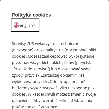
Polityka cookies
english
Menu
Search
Serwisy ZUS wykorzystują techniczne
(niezbędne) oraz analityczne (opcjonalne) pliki
cookies. Możesz zaakceptować wykorzystanie
Komunikaty
przez nas wszystkich takich plików (przycisk
„Przejdź do serwisu”) lub dostosować swoje
zgody (przycisk „Zarządzaj opcjami”). Jeśli
wybierzesz przycisk „Odrzuć opcjonalne”,
będziemy wykorzystywać tylko niezbędne pliki
cookies. W każdej chwili możesz zmienić swoje
Komunikat Prezesa Zakładu Ubezpieczeń
ustawienia. Aby to zrobić, kliknij „Ustawienia
Społecznych z dnia 14 lutego 2013 r. w
plików cookies” w stopce.