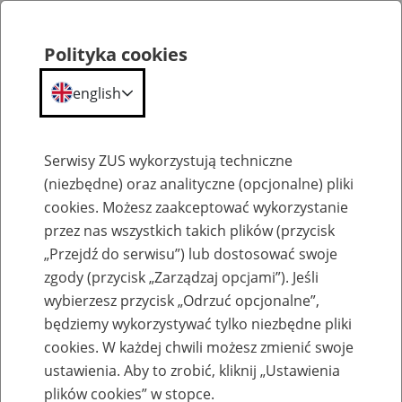
Polityka cookies
english
Menu
Search
Serwisy ZUS wykorzystują techniczne
(niezbędne) oraz analityczne (opcjonalne) pliki
cookies. Możesz zaakceptować wykorzystanie
Komunikaty
przez nas wszystkich takich plików (przycisk
„Przejdź do serwisu”) lub dostosować swoje
zgody (przycisk „Zarządzaj opcjami”). Jeśli
wybierzesz przycisk „Odrzuć opcjonalne”,
będziemy wykorzystywać tylko niezbędne pliki
cookies. W każdej chwili możesz zmienić swoje
Komunikat Prezesa Zakładu Ubezpieczeń
ustawienia. Aby to zrobić, kliknij „Ustawienia
Społecznych z dnia 18 lutego 2013 r. w
plików cookies” w stopce.