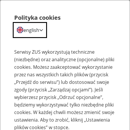
Polityka cookies
english
Menu
Search
Serwisy ZUS wykorzystują techniczne
(niezbędne) oraz analityczne (opcjonalne) pliki
cookies. Możesz zaakceptować wykorzystanie
Komunikaty
przez nas wszystkich takich plików (przycisk
„Przejdź do serwisu”) lub dostosować swoje
zgody (przycisk „Zarządzaj opcjami”). Jeśli
wybierzesz przycisk „Odrzuć opcjonalne”,
będziemy wykorzystywać tylko niezbędne pliki
cookies. W każdej chwili możesz zmienić swoje
Komunikat Prezesa Zakładu Ubezpieczeń
ustawienia. Aby to zrobić, kliknij „Ustawienia
Społecznych z dnia 18 lutego 2013 r. w
plików cookies” w stopce.