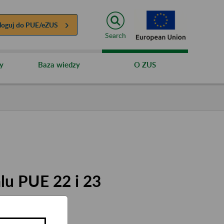
loguj do
PUE/eZUS
Search
y
Baza wiedzy
O ZUS
lu PUE 22 i 23