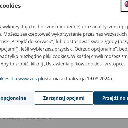
1
 cookies
September
2023
 wykorzystują techniczne (niezbędne) oraz analityczne (opc
es. Możesz zaakceptować wykorzystanie przez nas wszystkich 
wiązku z koniecznością przeprowadzenia prac serwisow
ycisk „Przejdź do serwisu”) lub dostosować swoje zgody (przy
eśnia od godziny 21:00 do godziny 9:00 dnia następnego
opcjami”). Jeśli wybierzesz przycisk „Odrzuć opcjonalne”, bę
tępie do portalu Platformy Usług Elektronicznych i poszc
ać tylko niezbędne pliki cookies. W każdej chwili możesz zm
 Aby to zrobić, kliknij „Ustawienia plików cookies” w stopce.
ym czasie lekarze i asystenci medyczni będą mogli korzystać z:
okies dla www.zus.pl
ostatnia aktualizacja 19.08.2024 r.
Pulpitu Lekarza
– narzędzia, które pozwala wystawiać zwolnienia
PUE ZUS. Dostęp do
Pulpitu Lekarza
będzie możliwy ze strony s
Aplikacji mZUS dla Lekarza - ZUS
– jeśli aplikację masz już zai
 opcjonalne
Zarządzaj opcjami
Przejdź do 
kontem PUE.
epraszamy za utrudnienia.