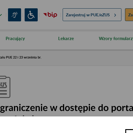
Zarejestruj w
PUE/eZUS
Za
Pracujący
Lekarze
Wzory formularz
alu PUE 22 i 23 września br.
graniczenie w dostępie do porta
rześnia br.