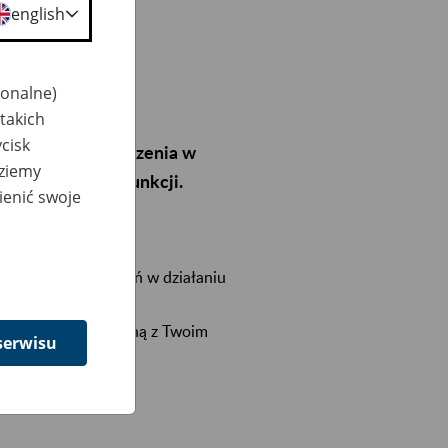
english
jonalne)
takich
ych od piątku 22
cisk
 wystąpią ograniczenia w
dziemy
zególnych jego funkcji.
ienić swoje
 w czasie ograniczeń w działaniu
erwisowej,
nstalowaną i sparowaną z Twoim
serwisu