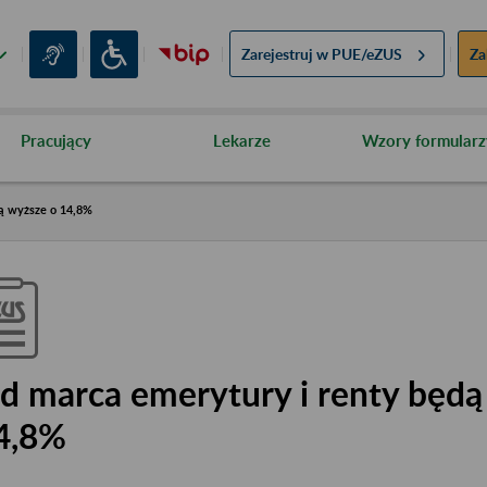
Zarejestruj w
PUE/eZUS
Za
Pracujący
Lekarze
Wzory formularz
ą wyższe o 14,8%
d marca emerytury i renty będą
4,8%