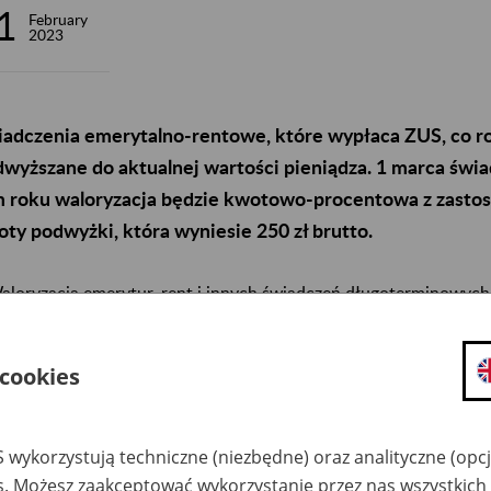
1
February
2023
adczenia emerytalno-rentowe, które wypłaca ZUS, co ro
wyższane do aktualnej wartości pieniądza. 1 marca świ
m roku waloryzacja będzie kwotowo-procentowa z zast
ty podwyżki, która wyniesie 250 zł brutto.
aloryzacja emerytur, rent i innych świadczeń długoterminowych
zpieczenia Społecznego i systemu mundurowego w 2023 r. obejm
zie się składać z trzech komponentów: cenowego, płacowego i
oryzacji wyniesie 14,8%., bo tyle wyniosła średnioroczna infla
 cookies
rytów i rencistów – wskazuje prezes ZUS prof. Gertruda Uścińs
 wykorzystują techniczne (niezbędne) oraz analityczne (opc
marca wzrosną najniższe gwarantowane kwoty rent i emerytur. 
es. Możesz zaakceptować wykorzystanie przez nas wszystkich 
osiła 1588,44 zł brutto, czyli o 250 zł więcej niż dotychczas. Pr