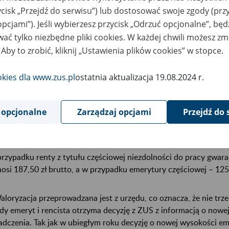
ągnęły wymagany staż ubezpieczeniowy (kobieta – co najmniej 20
ycisk „Przejdź do serwisu”) lub dostosować swoje zgody (przy
at).
opcjami”). Jeśli wybierzesz przycisk „Odrzuć opcjonalne”, bę
ać tylko niezbędne pliki cookies. W każdej chwili możesz zm
 Aby to zrobić, kliknij „Ustawienia plików cookies” w stopce.
1588,44 zł brutto wzrosną również minimalna renta z tytułu całk
ta rodzinna i renta socjalna. Natomiast minimalna renta z tytułu
cy od marca będzie wynosiła 1191,33 zł brutto, a świadczenie p
okies dla www.zus.pl
ostatnia aktualizacja 19.08.2024 r.
tto.
 opcjonalne
Zarządzaj opcjami
Przejdź do 
wyżką objęte będą również dodatki i świadczenia pieniężne. Naj
lęgnacyjny – wyniesie 294,39 zł.
rzypadku renty z tytułu częściowej niezdolności do pracy gwa
osi 187,50 zł brutto, a w przypadku emerytury częściowej – 125 
aloryzacja przeprowadzana jest z urzędu, co oznacza, że nie trz
dy emeryt i rencista otrzyma decyzję z ZUS z informacją o nowe
adczenia. Tak jak w ubiegłym roku decyzję o nowej wysokości em