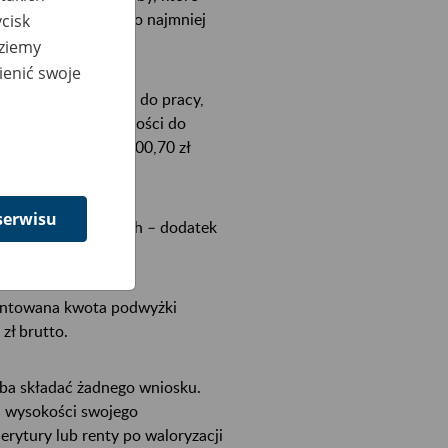
 lat, mężczyzna – co najmniej
cisk
dziemy
ienić swoje
owitej niezdolności do pracy,
 częściowej niezdolności do
rzedemerytalne – 1600,70 zł
serwisu
popularniejszy z nich – dodatek
rantowana kwota podwyżki
zł brutto.
eba składać żadnego wniosku.
j wysokości swojego
erytury lub renty po waloryzacji