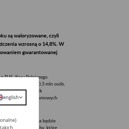
ku są waloryzowane, czyli
adczenia wzrosną o 14,8%. W
osowaniem gwarantowanej
 z ZUS, Kasy Rolniczego
ie łącznie około 10,3 mln osób.
 kwotowego. Wskaźnik
english
cja dla gospodarstw domowych
ka.
jonalne)
Minimalna emerytura będzie
takich
awo do niej mają osoby, które