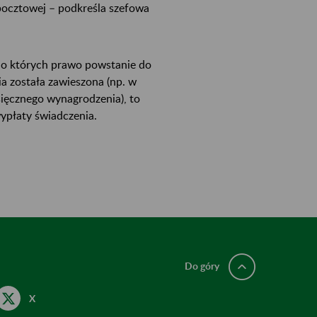
 pocztowej – podkreśla szefowa
do których prawo powstanie do
a została zawieszona (np. w
ięcznego wynagrodzenia), to
ypłaty świadczenia.
Do góry
X