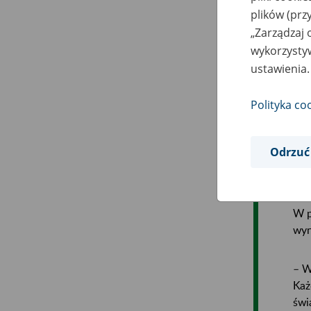
osi
plików (prz
25 l
„Zarządzaj 
wykorzystyw
ustawienia.
Do 
ren
pra
Polityka co
bru
Odrzuć
Pod
pie
W p
wyn
– W
Każ
świ