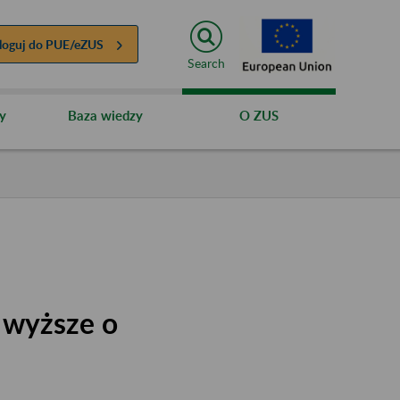
loguj do
PUE/eZUS
Search
y
Baza wiedzy
O ZUS
 wyższe o