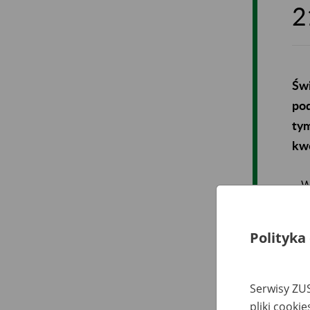
2
Świ
pod
ty
kwo
– W
Ube
Będ
wal
Polityka
eme
Serwisy ZUS
Od 
pliki cooki
wyn