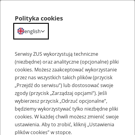
Polityka cookies
english
Menu
Search
Serwisy ZUS wykorzystują techniczne
(niezbędne) oraz analityczne (opcjonalne) pliki
cookies. Możesz zaakceptować wykorzystanie
Komunikaty
przez nas wszystkich takich plików (przycisk
„Przejdź do serwisu”) lub dostosować swoje
zgody (przycisk „Zarządzaj opcjami”). Jeśli
wybierzesz przycisk „Odrzuć opcjonalne”,
będziemy wykorzystywać tylko niezbędne pliki
cookies. W każdej chwili możesz zmienić swoje
Brak możliwość logowania do konta PUE
ustawienia. Aby to zrobić, kliknij „Ustawienia
ZUS za pomocą bankowości
plików cookies” w stopce.