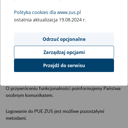
elektronicznej
Polityka cookies dla www.zus.pl
13
July
ostatnia aktualizacja 19.08.2024 r.
2023
Odrzuć opcjonalne
W związku z koniecznością wykonania pilnych prac
Zarządzaj opcjami
serwisowych od 13 lipca do odwołania została
wyłączona możliwość logowania do konta PUE ZUS
Przejdź do serwisu
za pomocą bankowości elektronicznej.
O przywróceniu funkcjonalności poinformujemy Państwa
osobnym komunikatem.
Logowanie do PUE ZUS jest możliwe pozostałymi
metodami.