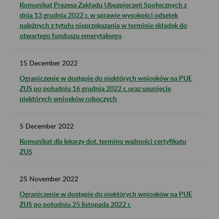
Komunikat Prezesa Zakładu Ubezpieczeń Społecznych z
dnia 13 grudnia 2022 r. w sprawie wysokości odsetek
należnych z tytułu nieprzekazania w terminie składek do
otwartego funduszu emerytalnego
15
December
2022
Ograniczenie w dostępie do niektórych wniosków na PUE
ZUS po południu 16 grudnia 2022 r. oraz usunięcie
niektórych wniosków roboczych
5
December
2022
Komunikat dla lekarzy dot. terminu ważności certyfikatu
ZUS
25
November
2022
Ograniczenie w dostępie do niektórych wniosków na PUE
ZUS po południu 25 listopada 2022 r.