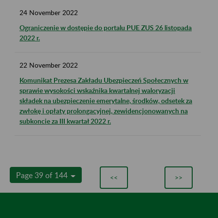
24
November
2022
Ograniczenie w dostępie do portalu PUE ZUS 26 listopada
2022 r.
22
November
2022
Komunikat Prezesa Zakładu Ubezpieczeń Społecznych w
sprawie wysokości wskaźnika kwartalnej waloryzacji
składek na ubezpieczenie emerytalne, środków, odsetek za
zwłokę i opłaty prolongacyjnej, zewidencjonowanych na
subkoncie za III kwartał 2022 r.
Page 39 of 144
<<
>>