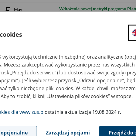
5
Wdrożenie nowej metryki programu Płatn
May
2023
2
Informacje dla płatników składek korzys
May
2023
 cookies
28
Wdrożenie nowej metryki programu Płatni
April
2023
 wykorzystują techniczne (niezbędne) oraz analityczne (opc
27
es. Możesz zaakceptować wykorzystanie przez nas wszystkich 
Ograniczenie w dostępie do portalu PUE Z
April
2023
ycisk „Przejdź do serwisu”) lub dostosować swoje zgody (przy
opcjami”). Jeśli wybierzesz przycisk „Odrzuć opcjonalne”, bę
27
Ograniczenie w dostępie do portalu PUE 
April
2023
ać tylko niezbędne pliki cookies. W każdej chwili możesz zm
 Aby to zrobić, kliknij „Ustawienia plików cookies” w stopce.
31
Ograniczenie w dostępie do portalu PUE 
March
2023
okies dla www.zus.pl
ostatnia aktualizacja 19.08.2024 r.
31
Wdrożenie nowej metryki programu Płatn
March
2023
 opcjonalne
Zarządzaj opcjami
Przejdź do 