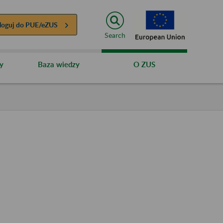
loguj do
PUE/eZUS
Search
y
Baza wiedzy
O ZUS