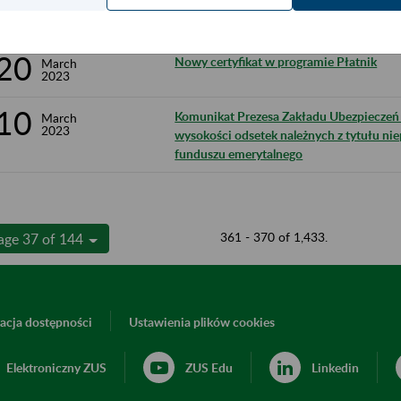
21
Ograniczenia w komunikacji elektroniczn
March
2023
20
Nowy certyfikat w programie Płatnik
March
2023
10
Komunikat Prezesa Zakładu Ubezpieczeń 
March
2023
wysokości odsetek należnych z tytułu ni
funduszu emerytalnego
361 - 370 of 1,433.
age 37 of 144
acja dostępności
Ustawienia plików cookies
Elektroniczny ZUS
ZUS Edu
Linkedin