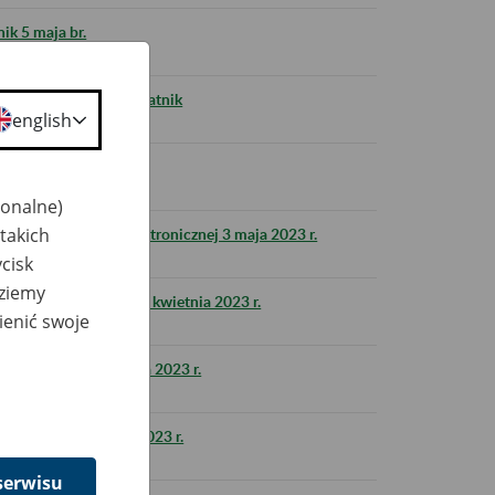
ik 5 maja br.
tających z programu Płatnik
english
k 28 kwietnia br.
jonalne)
takich
US i komunikacji elektronicznej 3 maja 2023 r.
cisk
dziemy
ZUS w nocy z 28 na 29 kwietnia 2023 r.
ienić swoje
ZUS w nocy 1 kwietnia 2023 r.
ik w dniu 31 marca 2023 r.
serwisu