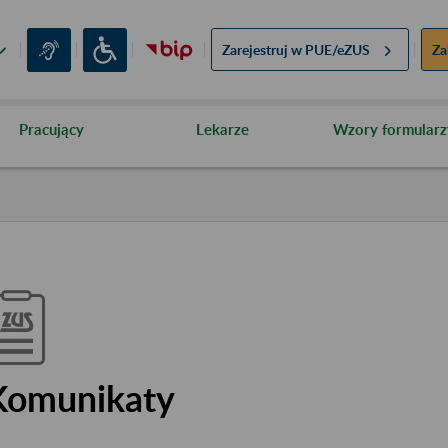
Zarejestruj w
PUE/eZUS
Za
Pracujący
Lekarze
Wzory formularz
Komunikaty