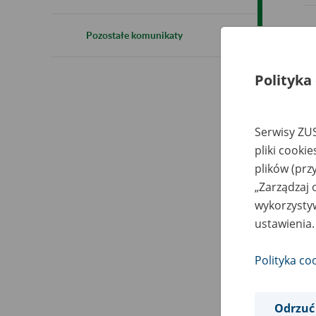
Pozostałe komunikaty
Polityka
Serwisy ZUS
pliki cooki
plików (prz
„Zarządzaj 
wykorzystyw
ustawienia.
Polityka co
Odrzuć