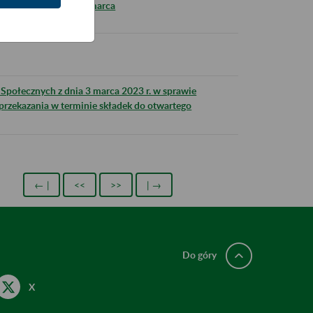
ej z ZUS od 23 do 27 marca
Społecznych z dnia 3 marca 2023 r. w sprawie
eprzekazania w terminie składek do otwartego
← |
<<
>>
| →
Do góry
X